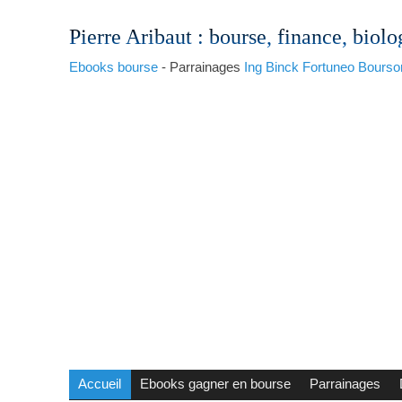
Pierre Aribaut
: bourse, finance, biolo
Ebooks bourse
- Parrainages
Ing
Binck
Fortuneo
Bourso
Accueil
Ebooks gagner en bourse
Parrainages