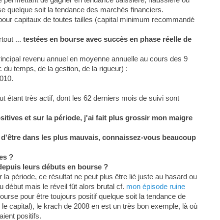
se quelque soit la tendance des marchés financiers.
 pour capitaux de toutes tailles (capital minimum recommandé
tout ...
testées en bourse avec succès en phase réelle de
rincipal revenu annuel en moyenne annuelle au cours des 9
du temps, de la gestion, de la rigueur) :
010.
étant très actif, dont les 62 derniers mois de suivi sont
tives et sur la période, j'ai fait plus grossir mon maigre
in d'être dans les plus mauvais, connaissez-vous beaucoup
es ?
depuis leurs débuts en bourse ?
la période, ce résultat ne peut plus être lié juste au hasard ou
 début mais le réveil fût alors brutal cf.
mon épisode ruine
ourse pour être toujours positif quelque soit la tendance de
le capital), le krach de 2008 en est un très bon exemple, là où
ient positifs.