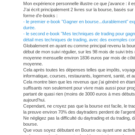
Mon expérience personnelle illustre ce que j'avance : il 
J'ai écrit principalement 2 livres sur la bourse, basés s
forme d'e-books :
- le premier e-book "Gagner en bourse...durablement" expo
durée.
- le second e-book "Mes techniques de trading pour gagne
détail mes techniques de trading, avec des exemples conc
Globalement en ayant eu comme principal revenu la bourse
début de mon suivi régulier, sur les 98 mois de suivi trè
moyenne mensuelle environ 1836 euros par mois de côté 
moyenne.
Cela après toutes les dépenses telles que impôts, voyages
informatique, courses, restaurants, logement, santé, et au
Cela montre bien que les revenus que j'ai généré en étant 
suffisants non seulement pour vivre mais aussi pour pro
partant de quasi rien (moins de 3000 euros à mes débuts) 
aujourd'hui.
Cependant, ne croyez pas que la bourse est facile, le trad
la preuve environ 70% des daytraders perdent de l'argent
Ne négligez pas la difficulté du daytrading et du trading, 
bourse.
Que vous soyez débutant en Bourse ou ayant une activit