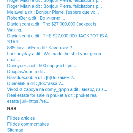
Roger Mialn a dit : Bonjour Pierre, félicitations p...
Roger Mialn a dit : Bonjour Pierre, félicitations p...
Melawel a dit : Bonjour Pierre, j'espère que vo...
RobertBer a dit : Во многих ...
Danielscent a dit : The $27,000,000 Jackpot Is
Waiting...
Danielscent a dit : THE $27,000,000 JACKPOT IS A
STAR ...
888starz_uhEr a dit : Клиентам ?...
Larisacyday a dit : We made the shirt your group
chat ...
Dannycer a dit : 500 порций https...
DouglasAcurf a dit :
Rsrsduecdob a dit : [b]По каким ?...
Duanelak a dit : Доставка ?...
vivod iz zapoya na domy_qwpn a dit : вывод из з...
real estate for sale in phuket a dit : phuket real
estate [url=https://re...
RSS
Fil des articles
Fil des commentaires
Sitemap