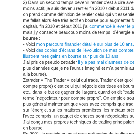
2) Dans un second temps devenir rentier c'est à dire ave
moins actif, je suis devenu rentier fin 2010 / début 2011 d
on prend comme définition de rentier celui qui vit essenti
me fallait alors être très actif en bourse pour augmenter
capital), fin 2010 et début 2011 j'ai
commencé à lever le pi
mais j'y consacre beaucoup moins de temps, d'énergie et 
bourse
:
- Voici
mon parcours financier détaillé sur plus de 10 an
- Voici
des copies d'écrans de l'évolution de mes comptes-
illustrent mes gains en bourse sur plus de 10 ans.
J'ai pris ce pseudo zetrader
il y a pas mal d'années de c
plus d'années que je ne l'aurais imaginé et m'a permis au
à la bourse).
Zetrader = The Trader = celui qui trade. Trader c'est quoi 
compte propre) c'est celui qui négocie des titres en bour
etc...dans le but de gagner de l'argent, quand on dit "tra
terme "négociateur pour compte propre". On emploie souven
plus général maintenant que vous avez compris que tradin
sur l'énergie, sur les matières premières, les métaux préci
l'avez compris, un paquet de choses sont négociables su
J'ai conçu mes propres techniques de trading principa
en bourse.
En 2001, je mettais au point mes méthodes de trading m