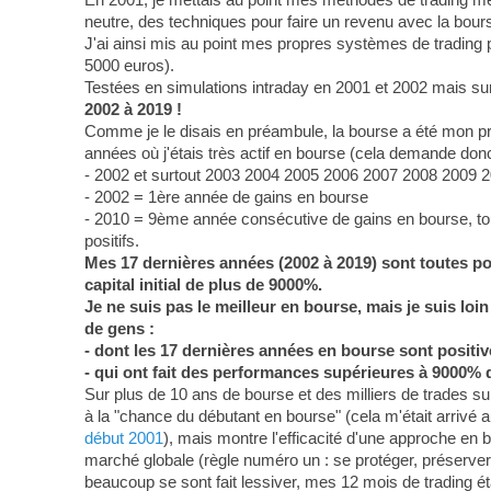
neutre, des techniques pour faire un revenu avec la bour
J'ai ainsi mis au point mes propres systèmes de trading
5000 euros).
Testées en simulations intraday en 2001 et 2002 mais sur
2002 à 2019 !
Comme je le disais en préambule, la bourse a été mon p
années où j'étais très actif en bourse (cela demande donc 
- 2002 et surtout 2003 2004 2005 2006 2007 2008 2009 2
- 2002 = 1ère année de gains en bourse
- 2010 = 9ème année consécutive de gains en bourse, tout 
positifs.
Mes 17 dernières années (2002 à 2019) sont toutes posi
capital initial de plus de 9000%.
Je ne suis pas le meilleur en bourse, mais je suis lo
de gens :
- dont les 17 dernières années en bourse sont positiv
- qui ont fait des performances supérieures à 9000% 
Sur plus de 10 ans de bourse et des milliers de trades sur 
à la "chance du débutant en bourse" (cela m'était arrivé au
début 2001
), mais montre l'efficacité d'une approche en b
marché globale (règle numéro un : se protéger, préserver 
beaucoup se sont fait lessiver, mes 12 mois de trading éta