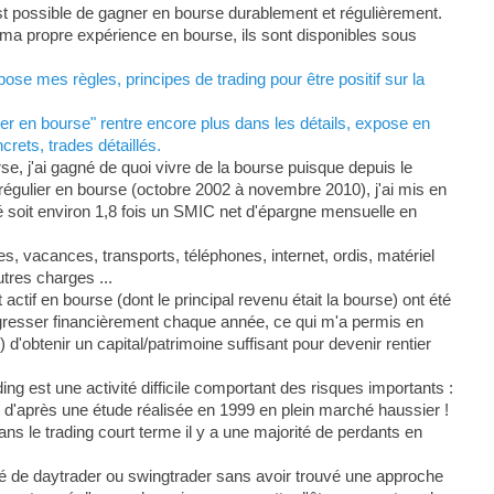
est possible de gagner en bourse durablement et régulièrement.
ur ma propre expérience en bourse, ils sont disponibles sous
se mes règles, principes de trading pour être positif sur la
r en bourse" rentre encore plus dans les détails, expose en
rets, trades détaillés.
, j'ai gagné de quoi vivre de la bourse puisque depuis le
s régulier en bourse (octobre 2002 à novembre 2010), j'ai mis en
soit environ 1,8 fois un SMIC net d'épargne mensuelle en
, vacances, transports, téléphones, internet, ordis, matériel
tres charges ...
actif en bourse (dont le principal revenu était la bourse) ont été
gresser financièrement chaque année, ce qui m'a permis en
d'obtenir un capital/patrimoine suffisant pour devenir rentier
ing est une activité difficile comportant des risques importants :
 d'après une étude réalisée en 1999 en plein marché haussier !
dans le trading court terme il y a une majorité de perdants en
é de daytrader ou swingtrader sans avoir trouvé une approche