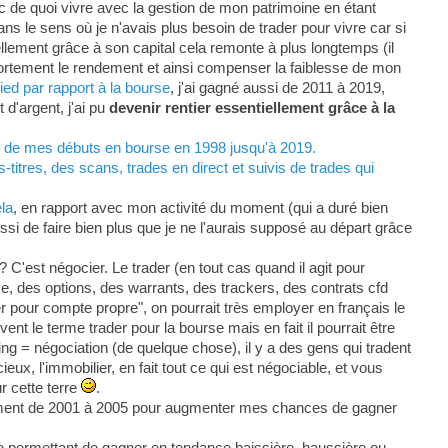
c de quoi vivre avec la gestion de mon patrimoine en étant
ans le sens où je n'avais plus besoin de trader pour vivre car si
ellement grâce à son capital cela remonte à plus longtemps (il
 fortement le rendement et ainsi compenser la faiblesse de mon
ed par rapport à la bourse
, j'ai gagné aussi de 2011 à 2019,
d'argent, j'ai pu
devenir rentier essentiellement grâce à la
s, de mes débuts en bourse en 1998 jusqu'à 2019.
titres, des scans, trades en direct et suivis de trades qui
ela
, en rapport avec mon activité du moment (qui a duré bien
ssi de faire bien plus que je ne l'aurais supposé au départ grâce
? C'est négocier. Le trader (en tout cas quand il agit pour
se, des options, des warrants, des trackers, des contrats cfd
der pour compte propre", on pourrait très employer en français le
t le terme trader pour la bourse mais en fait il pourrait être
g = négociation (de quelque chose), il y a des gens qui tradent
eux, l'immobilier, en fait tout ce qui est négociable, et vous
r cette terre
.
lement de 2001 à 2005 pour augmenter mes chances de gagner
e permettant de gagner en tendance baissière, haussière ou