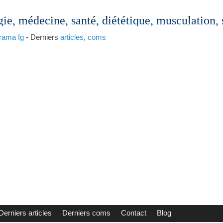
gie, médecine, santé, diététique, musculation,
rama
Ig
- Derniers
articles
,
coms
Derniers articles
Derniers coms
Contact
Blog