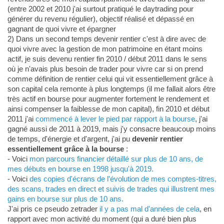
(entre 2002 et 2010 j'ai surtout pratiqué le daytrading pour
générer du revenu régulier), objectif réalisé et dépassé en
gagnant de quoi vivre et épargner
2) Dans un second temps devenir rentier c'est à dire avec de
quoi vivre avec la gestion de mon patrimoine en étant moins
actif, je suis devenu rentier fin 2010 / début 2011 dans le sens
où je n'avais plus besoin de trader pour vivre car si on prend
comme définition de rentier celui qui vit essentiellement grâce à
son capital cela remonte à plus longtemps (il me fallait alors être
très actif en bourse pour augmenter fortement le rendement et
ainsi compenser la faiblesse de mon capital), fin 2010 et début
2011 j'ai
commencé à lever le pied par rapport à la bourse
, j'ai
gagné aussi de 2011 à 2019, mais j'y consacre beaucoup moins
de temps, d'énergie et d'argent, j'ai pu
devenir rentier
essentiellement grâce à la bourse
:
- Voici
mon parcours financier détaillé sur plus de 10 ans, de
mes débuts en bourse en 1998 jusqu'à 2019.
- Voici
des copies d'écrans de l'évolution de mes comptes-titres,
des scans, trades en direct et suivis de trades qui illustrent mes
gains en bourse sur plus de 10 ans.
J'ai pris ce pseudo zetrader
il y a pas mal d'années de cela
, en
rapport avec mon activité du moment (qui a duré bien plus