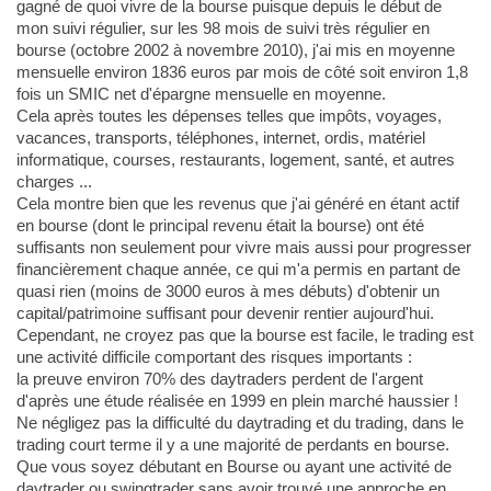
gagné de quoi vivre de la bourse puisque depuis le début de
mon suivi régulier, sur les 98 mois de suivi très régulier en
bourse (octobre 2002 à novembre 2010), j'ai mis en moyenne
mensuelle environ 1836 euros par mois de côté soit environ 1,8
fois un SMIC net d'épargne mensuelle en moyenne.
Cela après toutes les dépenses telles que impôts, voyages,
vacances, transports, téléphones, internet, ordis, matériel
informatique, courses, restaurants, logement, santé, et autres
charges ...
Cela montre bien que les revenus que j'ai généré en étant actif
en bourse (dont le principal revenu était la bourse) ont été
suffisants non seulement pour vivre mais aussi pour progresser
financièrement chaque année, ce qui m'a permis en partant de
quasi rien (moins de 3000 euros à mes débuts) d'obtenir un
capital/patrimoine suffisant pour devenir rentier aujourd'hui.
Cependant, ne croyez pas que la bourse est facile, le trading est
une activité difficile comportant des risques importants :
la preuve environ 70% des daytraders perdent de l'argent
d'après une étude réalisée en 1999 en plein marché haussier !
Ne négligez pas la difficulté du daytrading et du trading, dans le
trading court terme il y a une majorité de perdants en bourse.
Que vous soyez débutant en Bourse ou ayant une activité de
daytrader ou swingtrader sans avoir trouvé une approche en