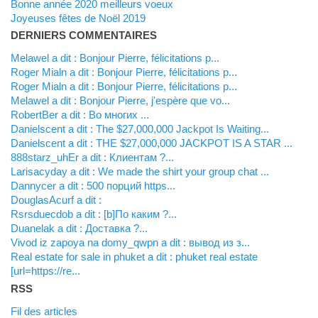
Bonne année 2020 meilleurs voeux
Joyeuses fêtes de Noël 2019
DERNIERS COMMENTAIRES
Melawel a dit : Bonjour Pierre, félicitations p...
Roger Mialn a dit : Bonjour Pierre, félicitations p...
Roger Mialn a dit : Bonjour Pierre, félicitations p...
Melawel a dit : Bonjour Pierre, j'espère que vo...
RobertBer a dit : Во многих ...
Danielscent a dit : The $27,000,000 Jackpot Is Waiting...
Danielscent a dit : THE $27,000,000 JACKPOT IS A STAR ...
888starz_uhEr a dit : Клиентам ?...
Larisacyday a dit : We made the shirt your group chat ...
Dannycer a dit : 500 порций https...
DouglasAcurf a dit :
Rsrsduecdob a dit : [b]По каким ?...
Duanelak a dit : Доставка ?...
vivod iz zapoya na domy_qwpn a dit : вывод из з...
real estate for sale in phuket a dit : phuket real estate
[url=https://re...
RSS
Fil des articles