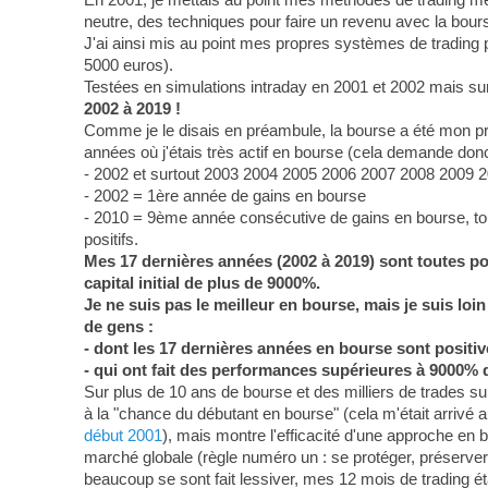
neutre, des techniques pour faire un revenu avec la bour
J'ai ainsi mis au point mes propres systèmes de trading
5000 euros).
Testées en simulations intraday en 2001 et 2002 mais sur
2002 à 2019 !
Comme je le disais en préambule, la bourse a été mon p
années où j'étais très actif en bourse (cela demande donc 
- 2002 et surtout 2003 2004 2005 2006 2007 2008 2009 2
- 2002 = 1ère année de gains en bourse
- 2010 = 9ème année consécutive de gains en bourse, tout 
positifs.
Mes 17 dernières années (2002 à 2019) sont toutes posi
capital initial de plus de 9000%.
Je ne suis pas le meilleur en bourse, mais je suis lo
de gens :
- dont les 17 dernières années en bourse sont positiv
- qui ont fait des performances supérieures à 9000% 
Sur plus de 10 ans de bourse et des milliers de trades sur 
à la "chance du débutant en bourse" (cela m'était arrivé au
début 2001
), mais montre l'efficacité d'une approche en b
marché globale (règle numéro un : se protéger, préserver 
beaucoup se sont fait lessiver, mes 12 mois de trading éta