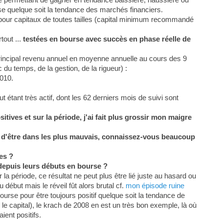
se quelque soit la tendance des marchés financiers.
 pour capitaux de toutes tailles (capital minimum recommandé
tout ...
testées en bourse avec succès en phase réelle de
rincipal revenu annuel en moyenne annuelle au cours des 9
du temps, de la gestion, de la rigueur) :
010.
étant très actif, dont les 62 derniers mois de suivi sont
tives et sur la période, j'ai fait plus grossir mon maigre
in d'être dans les plus mauvais, connaissez-vous beaucoup
es ?
depuis leurs débuts en bourse ?
la période, ce résultat ne peut plus être lié juste au hasard ou
 début mais le réveil fût alors brutal cf.
mon épisode ruine
ourse pour être toujours positif quelque soit la tendance de
le capital), le krach de 2008 en est un très bon exemple, là où
ient positifs.