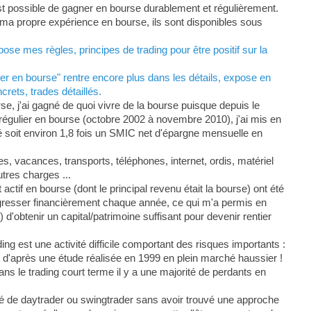
est possible de gagner en bourse durablement et régulièrement.
ur ma propre expérience en bourse, ils sont disponibles sous
se mes règles, principes de trading pour être positif sur la
r en bourse" rentre encore plus dans les détails, expose en
rets, trades détaillés.
, j'ai gagné de quoi vivre de la bourse puisque depuis le
s régulier en bourse (octobre 2002 à novembre 2010), j'ai mis en
soit environ 1,8 fois un SMIC net d'épargne mensuelle en
, vacances, transports, téléphones, internet, ordis, matériel
tres charges ...
actif en bourse (dont le principal revenu était la bourse) ont été
gresser financièrement chaque année, ce qui m'a permis en
d'obtenir un capital/patrimoine suffisant pour devenir rentier
ing est une activité difficile comportant des risques importants :
 d'après une étude réalisée en 1999 en plein marché haussier !
dans le trading court terme il y a une majorité de perdants en
é de daytrader ou swingtrader sans avoir trouvé une approche