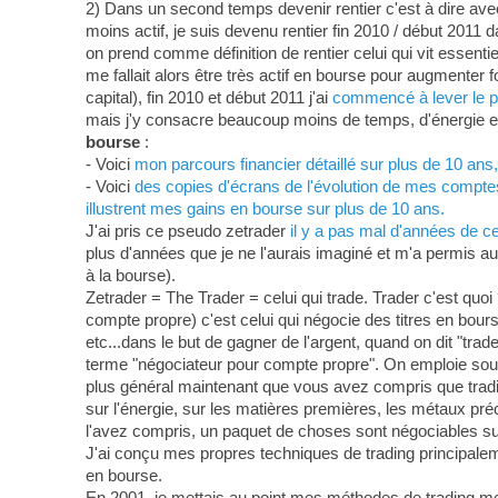
2) Dans un second temps devenir rentier c'est à dire ave
moins actif, je suis devenu rentier fin 2010 / début 2011 d
on prend comme définition de rentier celui qui vit essenti
me fallait alors être très actif en bourse pour augmenter
capital), fin 2010 et début 2011 j'ai
commencé à lever le pi
mais j'y consacre beaucoup moins de temps, d'énergie et 
bourse
:
- Voici
mon parcours financier détaillé sur plus de 10 an
- Voici
des copies d'écrans de l'évolution de mes comptes-
illustrent mes gains en bourse sur plus de 10 ans.
J'ai pris ce pseudo zetrader
il y a pas mal d'années de c
plus d'années que je ne l'aurais imaginé et m'a permis au
à la bourse).
Zetrader = The Trader = celui qui trade. Trader c'est quoi 
compte propre) c'est celui qui négocie des titres en bour
etc...dans le but de gagner de l'argent, quand on dit "tra
terme "négociateur pour compte propre". On emploie souven
plus général maintenant que vous avez compris que tradin
sur l'énergie, sur les matières premières, les métaux préci
l'avez compris, un paquet de choses sont négociables su
J'ai conçu mes propres techniques de trading principa
en bourse.
En 2001, je mettais au point mes méthodes de trading m