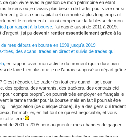
c de quoi vivre avec la gestion de mon patrimoine en étant
ans le sens où je n'avais plus besoin de trader pour vivre car si
ellement grâce à son capital cela remonte à plus longtemps (il
 fortement le rendement et ainsi compenser la faiblesse de mon
ed par rapport à la bourse
, j'ai gagné aussi de 2011 à 2019,
d'argent, j'ai pu
devenir rentier essentiellement grâce à la
s, de mes débuts en bourse en 1998 jusqu'à 2019.
titres, des scans, trades en direct et suivis de trades qui
ela
, en rapport avec mon activité du moment (qui a duré bien
ssi de faire bien plus que je ne l'aurais supposé au départ grâce
? C'est négocier. Le trader (en tout cas quand il agit pour
se, des options, des warrants, des trackers, des contrats cfd
der pour compte propre", on pourrait très employer en français le
t le terme trader pour la bourse mais en fait il pourrait être
g = négociation (de quelque chose), il y a des gens qui tradent
eux, l'immobilier, en fait tout ce qui est négociable, et vous
r cette terre
.
lement de 2001 à 2005 pour augmenter mes chances de gagner
e permettant de gagner en tendance baissière, haussière ou