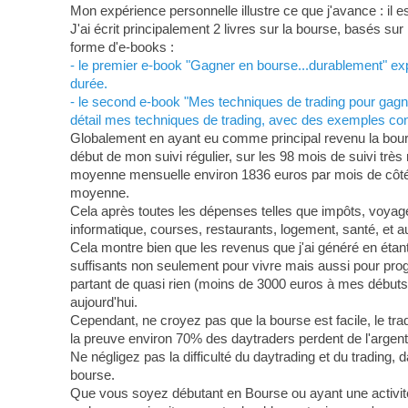
Mon expérience personnelle illustre ce que j'avance : il 
J'ai écrit principalement 2 livres sur la bourse, basés s
forme d'e-books :
- le premier e-book "Gagner en bourse...durablement" expo
durée.
- le second e-book "Mes techniques de trading pour gagne
détail mes techniques de trading, avec des exemples conc
Globalement en ayant eu comme principal revenu la bourse
début de mon suivi régulier, sur les 98 mois de suivi trè
moyenne mensuelle environ 1836 euros par mois de côté 
moyenne.
Cela après toutes les dépenses telles que impôts, voyages
informatique, courses, restaurants, logement, santé, et au
Cela montre bien que les revenus que j'ai généré en étant 
suffisants non seulement pour vivre mais aussi pour pro
partant de quasi rien (moins de 3000 euros à mes débuts) 
aujourd'hui.
Cependant, ne croyez pas que la bourse est facile, le trad
la preuve environ 70% des daytraders perdent de l'argent
Ne négligez pas la difficulté du daytrading et du trading, 
bourse.
Que vous soyez débutant en Bourse ou ayant une activit