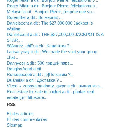
Roger Mialn a dit : Bonjour Pierre, félicitations p...
Roger Mialn a dit : Bonjour Pierre, félicitations p...
Melawel a dit : Bonjour Pierre, j'espère que vo...
RobertBer a dit : Во многих ...
Danielscent a dit : The $27,000,000 Jackpot Is
Waiting...
Danielscent a dit : THE $27,000,000 JACKPOT IS A
STAR ...
888starz_uhEr a dit : Клиентам ?...
Larisacyday a dit : We made the shirt your group
chat ...
Dannycer a dit : 500 порций https...
DouglasAcurf a dit :
Rsrsduecdob a dit : [b]По каким ?...
Duanelak a dit : Доставка ?...
vivod iz zapoya na domy_qwpn a dit : вывод из з...
real estate for sale in phuket a dit : phuket real
estate [url=https://re...
RSS
Fil des articles
Fil des commentaires
Sitemap