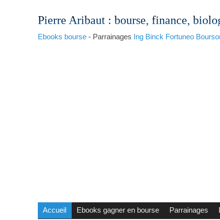
Pierre Aribaut
: bourse, finance, biolo
Ebooks bourse
- Parrainages
Ing
Binck
Fortuneo
Bourso
Accueil
Ebooks gagner en bourse
Parrainages