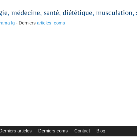
gie, médecine, santé, diététique, musculation,
rama
Ig
- Derniers
articles
,
coms
Derniers articles
Derniers coms
Contact
Blog