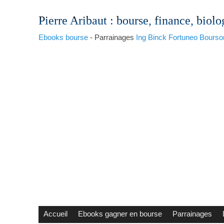
Pierre Aribaut
: bourse, finance, biolo
Ebooks bourse
- Parrainages
Ing
Binck
Fortuneo
Bourso
Accueil
Ebooks gagner en bourse
Parrainages