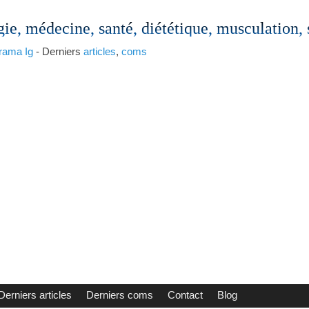
gie, médecine, santé, diététique, musculation,
rama
Ig
- Derniers
articles
,
coms
Derniers articles
Derniers coms
Contact
Blog