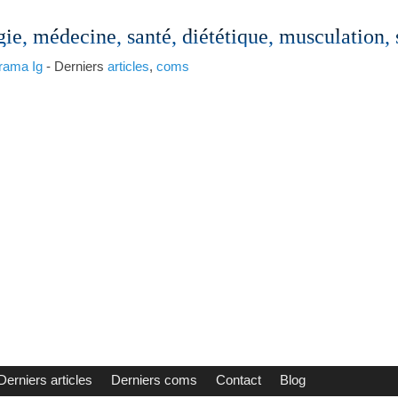
gie, médecine, santé, diététique, musculation,
rama
Ig
- Derniers
articles
,
coms
Derniers articles
Derniers coms
Contact
Blog