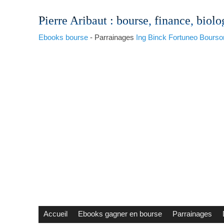
Pierre Aribaut
: bourse, finance, biolo
Ebooks bourse
- Parrainages
Ing
Binck
Fortuneo
Bourso
Accueil
Ebooks gagner en bourse
Parrainages