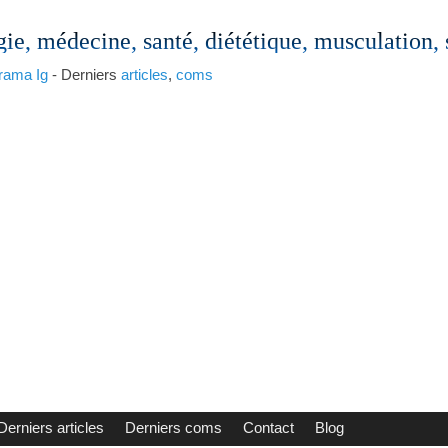
gie, médecine, santé, diététique, musculation,
rama
Ig
- Derniers
articles
,
coms
Derniers articles
Derniers coms
Contact
Blog