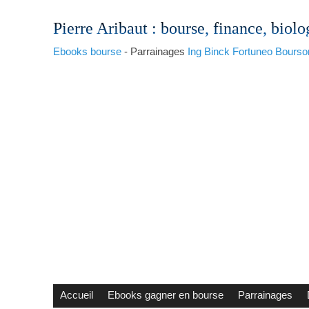
Pierre Aribaut
: bourse, finance, biolo
Ebooks bourse
- Parrainages
Ing
Binck
Fortuneo
Bourso
Accueil
Ebooks gagner en bourse
Parrainages