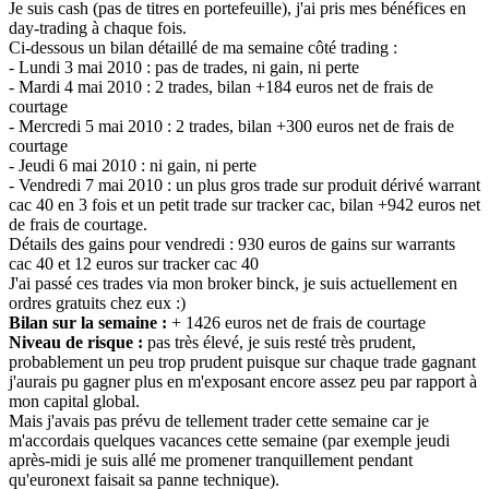
Je suis cash (pas de titres en portefeuille), j'ai pris mes bénéfices en
day-trading à chaque fois.
Ci-dessous un bilan détaillé de ma semaine côté trading :
- Lundi 3 mai 2010 : pas de trades, ni gain, ni perte
- Mardi 4 mai 2010 : 2 trades, bilan +184 euros net de frais de
courtage
- Mercredi 5 mai 2010 : 2 trades, bilan +300 euros net de frais de
courtage
- Jeudi 6 mai 2010 : ni gain, ni perte
- Vendredi 7 mai 2010 : un plus gros trade sur produit dérivé warrant
cac 40 en 3 fois et un petit trade sur tracker cac, bilan +942 euros net
de frais de courtage.
Détails des gains pour vendredi : 930 euros de gains sur warrants
cac 40 et 12 euros sur tracker cac 40
J'ai passé ces trades via mon broker binck, je suis actuellement en
ordres gratuits chez eux :)
Bilan sur la semaine :
+ 1426 euros net de frais de courtage
Niveau de risque :
pas très élevé, je suis resté très prudent,
probablement un peu trop prudent puisque sur chaque trade gagnant
j'aurais pu gagner plus en m'exposant encore assez peu par rapport à
mon capital global.
Mais j'avais pas prévu de tellement trader cette semaine car je
m'accordais quelques vacances cette semaine (par exemple jeudi
après-midi je suis allé me promener tranquillement pendant
qu'euronext faisait sa panne technique).