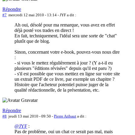
Répondre
#7
mercredi 12 mai 2010 - 13:14
- JYF a dit :
Ah oui, désolé pour ma remarque, vous avez en effet
déjà posté vos trades en direct !
En fait, techniquement, l'idéal sera une sorte de "chat"
plutôt que de blog.
Sinon, concernant votre e-book, pouvez-vous nous dire
:
- si vous le mettez régulièrement à jour ? (Y a-t-il eu
plusieurs "éditions révisées" depuis qu'il est paru ?)
- s'il est possible que vous mettiez en ligne sur votre site
un extrait PDF de ce livre, par exemple un chapitre ?
Histoire que l'acheteur potentiel puisse juger de la
qualité rédactionnelle, de la présentation, etc.
Répondre
#8
jeudi 13 mai 2010 - 09:50
-
Pierre Aribaut
a dit :
@JYF
:
Pas de problème, oui un chat ce serait pas mal, mais