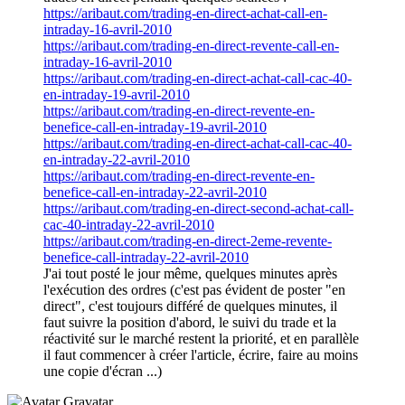
https://aribaut.com/trading-en-direct-achat-call-en-
intraday-16-avril-2010
https://aribaut.com/trading-en-direct-revente-call-en-
intraday-16-avril-2010
https://aribaut.com/trading-en-direct-achat-call-cac-40-
en-intraday-19-avril-2010
https://aribaut.com/trading-en-direct-revente-en-
benefice-call-en-intraday-19-avril-2010
https://aribaut.com/trading-en-direct-achat-call-cac-40-
en-intraday-22-avril-2010
https://aribaut.com/trading-en-direct-revente-en-
benefice-call-en-intraday-22-avril-2010
https://aribaut.com/trading-en-direct-second-achat-call-
cac-40-intraday-22-avril-2010
https://aribaut.com/trading-en-direct-2eme-revente-
benefice-call-intraday-22-avril-2010
J'ai tout posté le jour même, quelques minutes après
l'exécution des ordres (c'est pas évident de poster "en
direct", c'est toujours différé de quelques minutes, il
faut suivre la position d'abord, le suivi du trade et la
réactivité sur le marché restent la priorité, et en parallèle
il faut commencer à créer l'article, écrire, faire au moins
une copie d'écran ...)