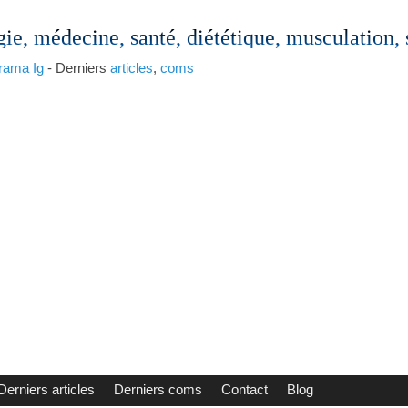
gie, médecine, santé, diététique, musculation,
rama
Ig
- Derniers
articles
,
coms
Derniers articles
Derniers coms
Contact
Blog