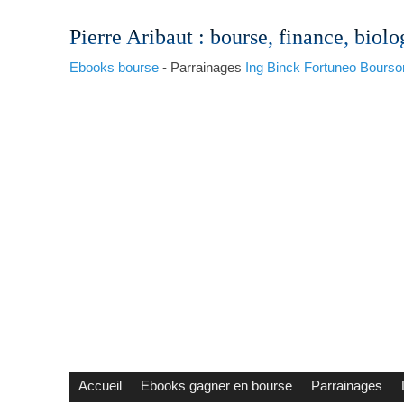
Pierre Aribaut
: bourse, finance, biolo
Ebooks bourse
- Parrainages
Ing
Binck
Fortuneo
Bourso
Accueil
Ebooks gagner en bourse
Parrainages