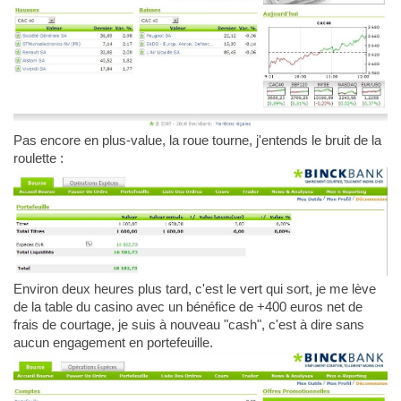
Pas encore en plus-value, la roue tourne, j'entends le bruit de la
roulette :
Environ deux heures plus tard, c'est le vert qui sort, je me lève
de la table du casino avec un bénéfice de +400 euros net de
frais de courtage, je suis à nouveau "cash", c'est à dire sans
aucun engagement en portefeuille.