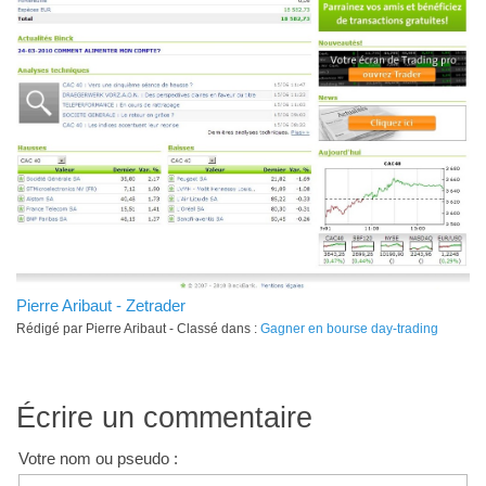
Pierre Aribaut - Zetrader
Rédigé par Pierre Aribaut - Classé dans :
Gagner en bourse day-trading
Écrire un commentaire
Votre nom ou pseudo :