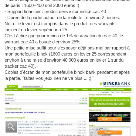
de paris : 1600+400 soit 2000 euros :)
- Support financier : produit dérivé sur indice cac 40
- Durée de la partie autour de la roulette : environ 2 heures.
Nota : le levier est compris dans le produit, ces warrants
incluent un levier supérieur à 25 !
C'est à dire que pour moins de 1% de variation du cac 40, le
warrant cac 40 a bougé d'environ 25% !
Une petite mise suffit pour s'exposer déjà pas mal par rapport à
mon portefeuille binck (1600 euros en levier 25 correspondent
environ à une mise d'environ 40 000 euros en levier 1 sur du
tracker cac 40).
Copies d'écran de mon portefeuille binck bank pendant et après
la partie, "faites vos jeux rien ne va plus ... ;) " :