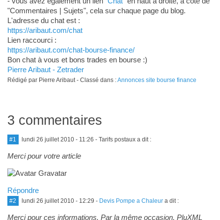
- vous avez également un lien
"Chat"
en haut à droite, à côté de
"Commentaires | Sujets", cela sur chaque page du blog.
L'adresse du chat est :
https://aribaut.com/chat
Lien raccourci :
https://aribaut.com/chat-bourse-finance/
Bon chat à vous et bons trades en bourse :)
Pierre Aribaut - Zetrader
Rédigé par Pierre Aribaut - Classé dans :
Annonces site bourse finance
3 commentaires
#1
lundi 26 juillet 2010 - 11:26
- Tarifs postaux a dit :
Merci pour votre article
Répondre
#2
lundi 26 juillet 2010 - 12:29
-
Devis Pompe a Chaleur
a dit :
Merci pour ces informations. Par la même occasion, PluXML