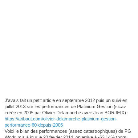
J’avais fait un petit article en septembre 2012 puis un suivi en
juillet 2013 sur les performances de Platinium Gestion (sicav
créée en 2005 par Olivier Delamarche avec Jean BORJEIX) :
https://aribaut.com/olivier-delamarche-platinium-gestion-
performance-60-depuis-2006
Voici le bilan des performances (assez catastrophiques) de PG
World mis à jour le 20 février 2014, on arrive à -63,14% (hors