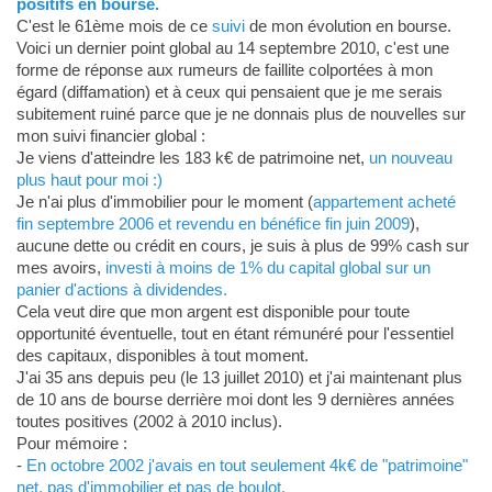
positifs en bourse.
C'est le 61ème mois de ce
suivi
de mon évolution en bourse.
Voici un dernier point global au 14 septembre 2010, c'est une
forme de réponse aux rumeurs de faillite colportées à mon
égard (diffamation) et à ceux qui pensaient que je me serais
subitement ruiné parce que je ne donnais plus de nouvelles sur
mon suivi financier global :
Je viens d'atteindre les 183 k€ de patrimoine net,
un nouveau
plus haut pour moi :)
Je n'ai plus d'immobilier pour le moment (
appartement acheté
fin septembre 2006 et revendu en bénéfice fin juin 2009
),
aucune dette ou crédit en cours, je suis à plus de 99% cash sur
mes avoirs,
investi à moins de 1% du capital global sur un
panier d'actions à dividendes.
Cela veut dire que mon argent est disponible pour toute
opportunité éventuelle, tout en étant rémunéré pour l'essentiel
des capitaux, disponibles à tout moment.
J'ai 35 ans depuis peu (le 13 juillet 2010) et j'ai maintenant plus
de 10 ans de bourse derrière moi dont les 9 dernières années
toutes positives (2002 à 2010 inclus).
Pour mémoire :
-
En octobre 2002 j'avais en tout seulement 4k€ de "patrimoine"
net, pas d'immobilier et pas de boulot.