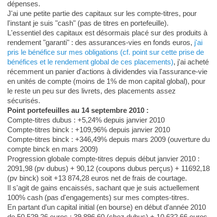
dépenses.
J'ai une petite partie des capitaux sur les compte-titres, pour
l'instant je suis "cash" (pas de titres en portefeuille).
L'essentiel des capitaux est désormais placé sur des produits à
rendement "garanti" : des assurances-vies en fonds euros,
j'ai
pris le bénéfice sur mes obligations (cf. point sur cette prise de
bénéfices et le rendement global de ces placements)
, j'ai acheté
récemment un panier d'actions à dividendes via l'assurance-vie
en unités de compte (moins de 1% de mon capital global), pour
le reste un peu sur des livrets, des placements assez
sécurisés.
Point portefeuilles au 14 septembre 2010 :
Compte-titres dubus : +5,24% depuis janvier 2010
Compte-titres binck : +109,96% depuis janvier 2010
Compte-titres binck : +346,49% depuis mars 2009 (ouverture du
compte binck en mars 2009)
Progression globale compte-titres depuis début janvier 2010 :
2091,98 (pv dubus) + 90,12 (coupons dubus perçus) + 11692,18
(pv binck) soit +13 874,28 euros net de frais de courtage.
Il s'agit de gains encaissés, sachant que je suis actuellement
100% cash (pas d'engagements) sur mes comptes-titres.
En partant d'un capital initial (en bourse) en début d'année 2010
de 50 529,26 euros : 39 896,60 (chez dubus) + 10 632,66 euros