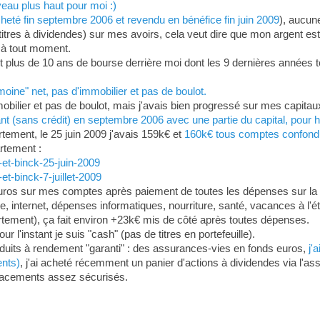
eau plus haut pour moi :)
eté fin septembre 2006 et revendu en bénéfice fin juin 2009
), aucun
titres à dividendes) sur mes avoirs, cela veut dire que mon argent est 
s à tout moment.
nant plus de 10 ans de bourse derrière moi dont les 9 dernières années 
oine" net, pas d'immobilier et pas de boulot.
mobilier et pas de boulot, mais j'avais bien progressé sur mes capita
nt (sans crédit) en septembre 2006 avec une partie du capital, pour h
tement, le 25 juin 2009 j'avais 159k€ et
160k€ tous comptes confondus
artement :
-et-binck-25-juin-2009
et-binck-7-juillet-2009
 euros sur mes comptes après paiement de toutes les dépenses sur la p
ne, internet, dépenses informatiques, nourriture, santé, vacances à l'é
rtement), ça fait environ +23k€ mis de côté après toutes dépenses.
ur l'instant je suis "cash" (pas de titres en portefeuille).
oduits à rendement "garanti" : des assurances-vies en fonds euros,
j'
ents)
, j'ai acheté récemment un panier d'actions à dividendes via l'
 placements assez sécurisés.