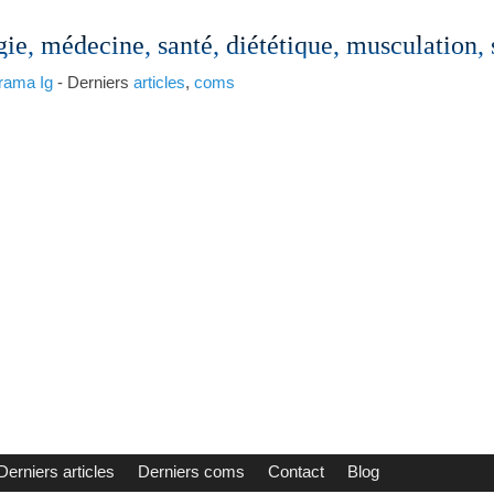
gie, médecine, santé, diététique, musculation,
rama
Ig
- Derniers
articles
,
coms
Derniers articles
Derniers coms
Contact
Blog