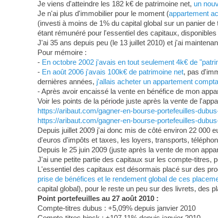
Je viens d'atteindre les 182 k€ de patrimoine net,
un nouv
Je n'ai plus d'immobilier pour le moment (
appartement ach
(investi à moins de 1% du capital global sur un panier de 
étant rémunéré pour l'essentiel des capitaux, disponible
J'ai 35 ans depuis peu (le 13 juillet 2010) et j'ai mainte
Pour mémoire :
-
En octobre 2002 j'avais en tout seulement 4k€ de "patrim
-
En août 2006 j'avais 100k€ de patrimoine net
, pas d'im
dernières années,
j'allais acheter un appartement compta
- Après avoir encaissé la vente en bénéfice de mon appar
Voir les points de la période juste après la vente de l'app
https://aribaut.com/gagner-en-bourse-portefeuilles-dubus
https://aribaut.com/gagner-en-bourse-portefeuilles-dubus-
Depuis juillet 2009 j'ai donc mis de côté environ 22 000
d'euros d'impôts et taxes, les loyers, transports, télépho
Depuis le 25 juin 2009 (juste après la vente de mon appa
J'ai une petite partie des capitaux sur les compte-titres, po
L'essentiel des capitaux est désormais placé sur des pr
prise de bénéfices et le rendement global de ces placem
capital global), pour le reste un peu sur des livrets, des
Point portefeuilles au 27 août 2010 :
Compte-titres dubus : +5,09% depuis janvier 2010
Compte-titres binck : +107,11% depuis janvier 2010