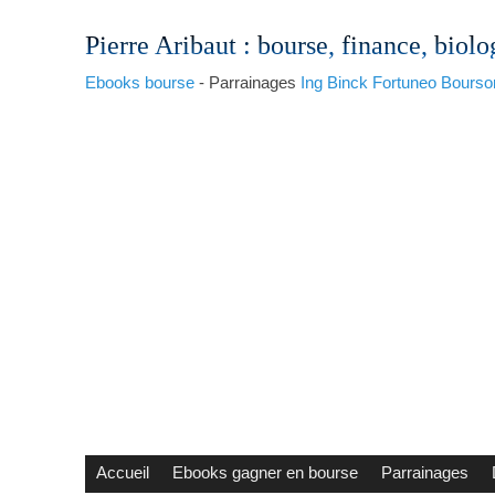
Pierre Aribaut
: bourse, finance, biolo
Ebooks bourse
- Parrainages
Ing
Binck
Fortuneo
Bourso
Accueil
Ebooks gagner en bourse
Parrainages