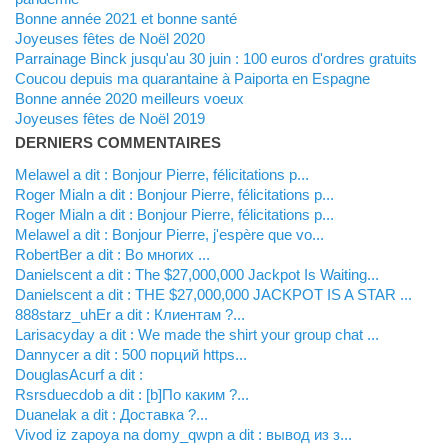
Bonne année 2021 et bonne santé
Joyeuses fêtes de Noël 2020
Parrainage Binck jusqu'au 30 juin : 100 euros d'ordres gratuits
Coucou depuis ma quarantaine à Paiporta en Espagne
Bonne année 2020 meilleurs voeux
Joyeuses fêtes de Noël 2019
DERNIERS COMMENTAIRES
Melawel a dit : Bonjour Pierre, félicitations p...
Roger Mialn a dit : Bonjour Pierre, félicitations p...
Roger Mialn a dit : Bonjour Pierre, félicitations p...
Melawel a dit : Bonjour Pierre, j'espère que vo...
RobertBer a dit : Во многих ...
Danielscent a dit : The $27,000,000 Jackpot Is Waiting...
Danielscent a dit : THE $27,000,000 JACKPOT IS A STAR ...
888starz_uhEr a dit : Клиентам ?...
Larisacyday a dit : We made the shirt your group chat ...
Dannycer a dit : 500 порций https...
DouglasAcurf a dit :
Rsrsduecdob a dit : [b]По каким ?...
Duanelak a dit : Доставка ?...
vivod iz zapoya na domy_qwpn a dit : вывод из з...