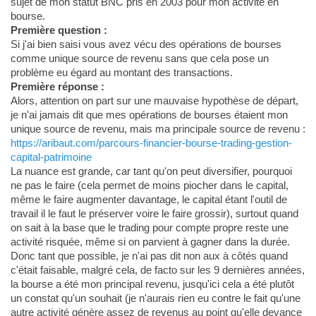
sujet de mon statut BNC pris en 2003 pour mon activité en
bourse.
Première question :
Si j'ai bien saisi vous avez vécu des opérations de bourses
comme unique source de revenu sans que cela pose un
problème eu égard au montant des transactions.
Première réponse :
Alors, attention on part sur une mauvaise hypothèse de départ,
je n'ai jamais dit que mes opérations de bourses étaient mon
unique source de revenu, mais ma principale source de revenu :
https://aribaut.com/parcours-financier-bourse-trading-gestion-
capital-patrimoine
La nuance est grande, car tant qu'on peut diversifier, pourquoi
ne pas le faire (cela permet de moins piocher dans le capital,
même le faire augmenter davantage, le capital étant l'outil de
travail il le faut le préserver voire le faire grossir), surtout quand
on sait à la base que le trading pour compte propre reste une
activité risquée, même si on parvient à gagner dans la durée.
Donc tant que possible, je n'ai pas dit non aux à côtés quand
c'était faisable, malgré cela, de facto sur les 9 dernières années,
la bourse a été mon principal revenu, jusqu'ici cela a été plutôt
un constat qu'un souhait (je n'aurais rien eu contre le fait qu'une
autre activité génère assez de revenus au point qu'elle devance