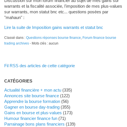
Discussion sur mon forum financier au sujet de mes gains sur
warrants et la fiscalité associée, l'imposition de mes plus-values
sur warrants, mon statut bnc etc... questions posées par
"mahaun" :
Lire la suite de Imposition gains warrants et statut bnc
Classé dans :
Questions réponses bourse finance
,
Forum finance bourse
trading archives
- Mots clés : aucun
Fil RSS des articles de cette catégorie
CATÉGORIES
Actualité financière + mon actu
(335)
Annonces site bourse finance
(122)
Apprendre la bourse formation
(56)
Gagner en bourse day-trading
(355)
Gains en bourse et plus-values
(173)
Humour financier finance fun
(71)
Parrainage bons plans financiers
(139)