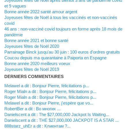
Joyeuses fêtes de Noël après bientôt 3 ans de pandémie covid
et 9 vagues
Bonne année 2022 santé amour argent
Joyeuses fêtes de Noël à tous les vaccinés et non-vaccinés
covid
46 ans : non-vacciné covid toujours en forme après 18 mois de
pandémie
Bonne année 2021 et bonne santé
Joyeuses fêtes de Noël 2020
Parrainage Binck jusqu'au 30 juin : 100 euros d'ordres gratuits
Coucou depuis ma quarantaine à Paiporta en Espagne
Bonne année 2020 meilleurs voeux
Joyeuses fêtes de Noël 2019
DERNIERS COMMENTAIRES
Melawel a dit : Bonjour Pierre, félicitations p...
Roger Mialn a dit : Bonjour Pierre, félicitations p...
Roger Mialn a dit : Bonjour Pierre, félicitations p...
Melawel a dit : Bonjour Pierre, j'espère que vo...
RobertBer a dit : Во многих ...
Danielscent a dit : The $27,000,000 Jackpot Is Waiting...
Danielscent a dit : THE $27,000,000 JACKPOT IS A STAR ...
888starz_uhEr a dit : Клиентам ?...