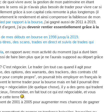
c de quoi vivre avec la gestion de mon patrimoine en étant
ans le sens où je n'avais plus besoin de trader pour vivre car si
ellement grâce à son capital cela remonte à plus longtemps (il
 fortement le rendement et ainsi compenser la faiblesse de mon
ed par rapport à la bourse
, j'ai gagné aussi de 2011 à 2019,
d'argent, j'ai pu
devenir rentier essentiellement grâce à la
s, de mes débuts en bourse en 1998 jusqu'à 2019.
titres, des scans, trades en direct et suivis de trades qui
ela
, en rapport avec mon activité du moment (qui a duré bien
ssi de faire bien plus que je ne l'aurais supposé au départ grâce
? C'est négocier. Le trader (en tout cas quand il agit pour
se, des options, des warrants, des trackers, des contrats cfd
der pour compte propre", on pourrait très employer en français le
t le terme trader pour la bourse mais en fait il pourrait être
g = négociation (de quelque chose), il y a des gens qui tradent
eux, l'immobilier, en fait tout ce qui est négociable, et vous
r cette terre
.
lement de 2001 à 2005 pour augmenter mes chances de gagner
e permettant de gagner en tendance baissière, haussière ou