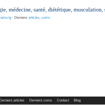
gie, médecine, santé, diététique, musculation,
rama
Ig
- Derniers
articles
,
coms
Derniers articles
Derniers coms
Contact
Blog