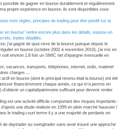
est possible de gagner en bourse durablement et régulièrement.
ur ma propre expérience en bourse, ils sont disponibles sous
se mes règles, principes de trading pour être positif sur la
r en bourse" rentre encore plus dans les détails, expose en
rets, trades détaillés.
, j'ai gagné de quoi vivre de la bourse puisque depuis le
s régulier en bourse (octobre 2002 à novembre 2010), j'ai mis en
soit environ 1,8 fois un SMIC net d'épargne mensuelle en
, vacances, transports, téléphones, internet, ordis, matériel
tres charges ...
actif en bourse (dont le principal revenu était la bourse) ont été
gresser financièrement chaque année, ce qui m'a permis en
d'obtenir un capital/patrimoine suffisant pour devenir rentier
ing est une activité difficile comportant des risques importants :
 d'après une étude réalisée en 1999 en plein marché haussier !
dans le trading court terme il y a une majorité de perdants en
é de daytrader ou swingtrader sans avoir trouvé une approche