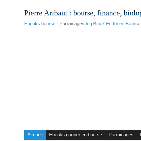
Pierre Aribaut
: bourse, finance, biolo
Ebooks bourse
- Parrainages
Ing
Binck
Fortuneo
Bourso
Accueil
Ebooks gagner en bourse
Parrainages