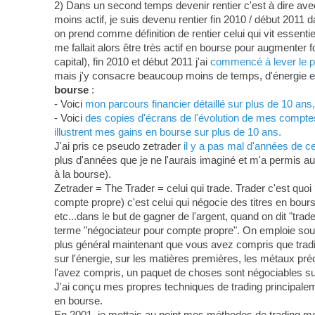
2) Dans un second temps devenir rentier c'est à dire ave
moins actif, je suis devenu rentier fin 2010 / début 2011 d
on prend comme définition de rentier celui qui vit essenti
me fallait alors être très actif en bourse pour augmenter
capital), fin 2010 et début 2011 j'ai
commencé à lever le pi
mais j'y consacre beaucoup moins de temps, d'énergie et 
bourse
:
- Voici
mon parcours financier détaillé sur plus de 10 an
- Voici
des copies d'écrans de l'évolution de mes comptes-
illustrent mes gains en bourse sur plus de 10 ans.
J'ai pris ce pseudo zetrader
il y a pas mal d'années de c
plus d'années que je ne l'aurais imaginé et m'a permis au
à la bourse).
Zetrader = The Trader = celui qui trade. Trader c'est quoi 
compte propre) c'est celui qui négocie des titres en bour
etc...dans le but de gagner de l'argent, quand on dit "tra
terme "négociateur pour compte propre". On emploie souven
plus général maintenant que vous avez compris que tradin
sur l'énergie, sur les matières premières, les métaux préci
l'avez compris, un paquet de choses sont négociables su
J'ai conçu mes propres techniques de trading principa
en bourse.
En 2001, je mettais au point mes méthodes de trading m