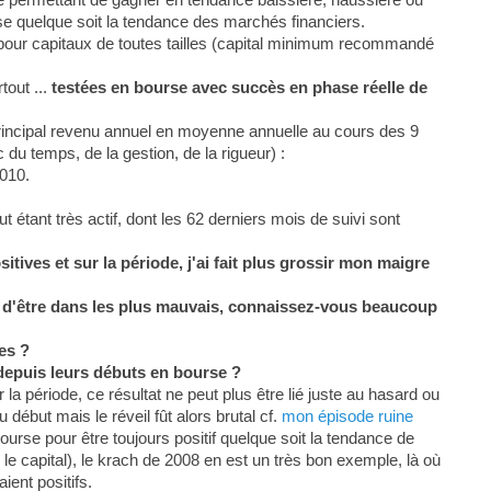
se quelque soit la tendance des marchés financiers.
 pour capitaux de toutes tailles (capital minimum recommandé
tout ...
testées en bourse avec succès en phase réelle de
rincipal revenu annuel en moyenne annuelle au cours des 9
du temps, de la gestion, de la rigueur) :
010.
étant très actif, dont les 62 derniers mois de suivi sont
tives et sur la période, j'ai fait plus grossir mon maigre
in d'être dans les plus mauvais, connaissez-vous beaucoup
es ?
depuis leurs débuts en bourse ?
la période, ce résultat ne peut plus être lié juste au hasard ou
 début mais le réveil fût alors brutal cf.
mon épisode ruine
ourse pour être toujours positif quelque soit la tendance de
le capital), le krach de 2008 en est un très bon exemple, là où
ient positifs.