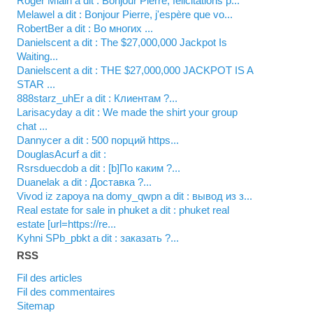
Roger Mialn a dit : Bonjour Pierre, félicitations p...
Melawel a dit : Bonjour Pierre, j'espère que vo...
RobertBer a dit : Во многих ...
Danielscent a dit : The $27,000,000 Jackpot Is
Waiting...
Danielscent a dit : THE $27,000,000 JACKPOT IS A
STAR ...
888starz_uhEr a dit : Клиентам ?...
Larisacyday a dit : We made the shirt your group
chat ...
Dannycer a dit : 500 порций https...
DouglasAcurf a dit :
Rsrsduecdob a dit : [b]По каким ?...
Duanelak a dit : Доставка ?...
vivod iz zapoya na domy_qwpn a dit : вывод из з...
real estate for sale in phuket a dit : phuket real
estate [url=https://re...
kyhni SPb_pbkt a dit : заказать ?...
RSS
Fil des articles
Fil des commentaires
Sitemap