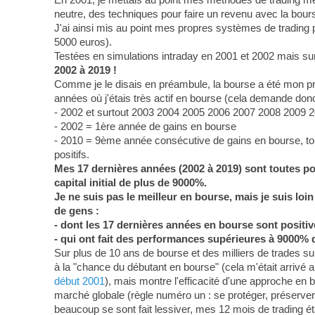
neutre, des techniques pour faire un revenu avec la bour
J'ai ainsi mis au point mes propres systèmes de trading
5000 euros).
Testées en simulations intraday en 2001 et 2002 mais sur
2002 à 2019 !
Comme je le disais en préambule, la bourse a été mon p
années où j'étais très actif en bourse (cela demande donc 
- 2002 et surtout 2003 2004 2005 2006 2007 2008 2009 2
- 2002 = 1ère année de gains en bourse
- 2010 = 9ème année consécutive de gains en bourse, tout 
positifs.
Mes 17 dernières années (2002 à 2019) sont toutes posi
capital initial de plus de 9000%.
Je ne suis pas le meilleur en bourse, mais je suis lo
de gens :
- dont les 17 dernières années en bourse sont positiv
- qui ont fait des performances supérieures à 9000% 
Sur plus de 10 ans de bourse et des milliers de trades sur 
à la "chance du débutant en bourse" (cela m'était arrivé au
début 2001
), mais montre l'efficacité d'une approche en b
marché globale (règle numéro un : se protéger, préserver 
beaucoup se sont fait lessiver, mes 12 mois de trading éta