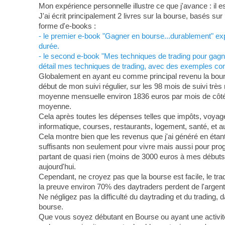
Mon expérience personnelle illustre ce que j'avance : il 
J'ai écrit principalement 2 livres sur la bourse, basés s
forme d'e-books :
- le premier e-book "Gagner en bourse...durablement" expo
durée.
- le second e-book "Mes techniques de trading pour gagne
détail mes techniques de trading, avec des exemples conc
Globalement en ayant eu comme principal revenu la bourse
début de mon suivi régulier, sur les 98 mois de suivi trè
moyenne mensuelle environ 1836 euros par mois de côté 
moyenne.
Cela après toutes les dépenses telles que impôts, voyages
informatique, courses, restaurants, logement, santé, et au
Cela montre bien que les revenus que j'ai généré en étant 
suffisants non seulement pour vivre mais aussi pour pro
partant de quasi rien (moins de 3000 euros à mes débuts) 
aujourd'hui.
Cependant, ne croyez pas que la bourse est facile, le trad
la preuve environ 70% des daytraders perdent de l'argent
Ne négligez pas la difficulté du daytrading et du trading, 
bourse.
Que vous soyez débutant en Bourse ou ayant une activit