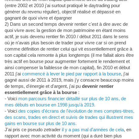
(entre 2002 et 2010 j'ai surtout pratiqué le daytrading pour
générer du revenu régulier), objectif réalisé et dépassé en
gagnant de quoi vivre et épargner
2) Dans un second temps devenir rentier c'est à dire avec de
quoi vivre avec la gestion de mon patrimoine en étant moins
actif, je suis devenu rentier fin 2010 / début 2011 dans le sens
où je n'avais plus besoin de trader pour vivre car si on prend
comme définition de rentier celui qui vit essentiellement grâce à
son capital cela remonte à plus longtemps (il me fallait alors être
très actif en bourse pour augmenter fortement le rendement et
ainsi compenser la faiblesse de mon capital), fin 2010 et début
2011 j'ai
commencé à lever le pied par rapport à la bourse
, j'ai
gagné aussi de 2011 à 2019, mais j'y consacre beaucoup moins
de temps, d'énergie et d'argent, j'ai pu
devenir rentier
essentiellement grâce à la bourse
:
- Voici
mon parcours financier détaillé sur plus de 10 ans, de
mes débuts en bourse en 1998 jusqu'à 2019.
- Voici
des copies d'écrans de l'évolution de mes comptes-titres,
des scans, trades en direct et suivis de trades qui illustrent mes
gains en bourse sur plus de 10 ans.
J'ai pris ce pseudo zetrader
il y a pas mal d'années de cela
, en
rapport avec mon activité du moment (qui a duré bien plus