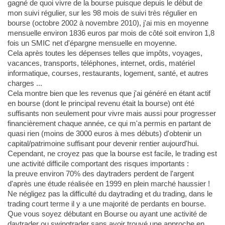
gagné de quoi vivre de la bourse puisque depuis le début de
mon suivi régulier, sur les 98 mois de suivi très régulier en
bourse (octobre 2002 à novembre 2010), j'ai mis en moyenne
mensuelle environ 1836 euros par mois de côté soit environ 1,8
fois un SMIC net d'épargne mensuelle en moyenne.
Cela après toutes les dépenses telles que impôts, voyages,
vacances, transports, téléphones, internet, ordis, matériel
informatique, courses, restaurants, logement, santé, et autres
charges ...
Cela montre bien que les revenus que j'ai généré en étant actif
en bourse (dont le principal revenu était la bourse) ont été
suffisants non seulement pour vivre mais aussi pour progresser
financièrement chaque année, ce qui m'a permis en partant de
quasi rien (moins de 3000 euros à mes débuts) d'obtenir un
capital/patrimoine suffisant pour devenir rentier aujourd'hui.
Cependant, ne croyez pas que la bourse est facile, le trading est
une activité difficile comportant des risques importants :
la preuve environ 70% des daytraders perdent de l'argent
d'après une étude réalisée en 1999 en plein marché haussier !
Ne négligez pas la difficulté du daytrading et du trading, dans le
trading court terme il y a une majorité de perdants en bourse.
Que vous soyez débutant en Bourse ou ayant une activité de
daytrader ou swingtrader sans avoir trouvé une approche en