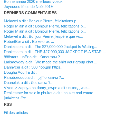
Bonne année 2020 meilleurs voeux
Joyeuses fêtes de Noël 2019
DERNIERS COMMENTAIRES
Melawel a dit : Bonjour Pierre, félicitations p...
Roger Mialn a dit : Bonjour Pierre, félicitations p...
Roger Mialn a dit : Bonjour Pierre, félicitations p...
Melawel a dit : Bonjour Pierre, j'espère que vo...
RobertBer a dit : Во многих ...
Danielscent a dit : The $27,000,000 Jackpot Is Waiting...
Danielscent a dit : THE $27,000,000 JACKPOT IS A STAR ...
888starz_uhEr a dit : Клиентам ?...
Larisacyday a dit : We made the shirt your group chat ...
Dannycer a dit : 500 порций https...
DouglasAcurf a dit :
Rsrsduecdob a dit : [b]По каким ?...
Duanelak a dit : Доставка ?...
vivod iz zapoya na domy_qwpn a dit : вывод из з...
real estate for sale in phuket a dit : phuket real estate
[url=https://re...
RSS
Fil des articles