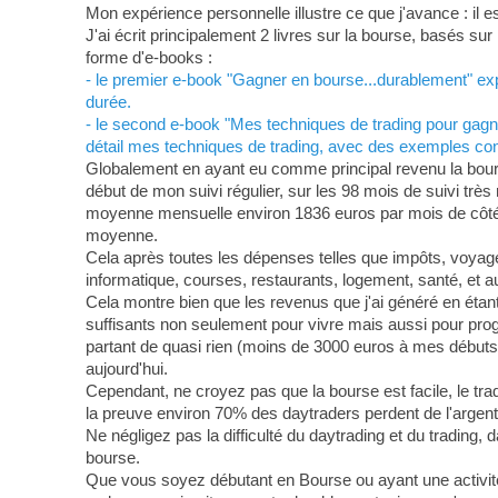
Mon expérience personnelle illustre ce que j'avance : il 
J'ai écrit principalement 2 livres sur la bourse, basés s
forme d'e-books :
- le premier e-book "Gagner en bourse...durablement" expo
durée.
- le second e-book "Mes techniques de trading pour gagne
détail mes techniques de trading, avec des exemples conc
Globalement en ayant eu comme principal revenu la bourse
début de mon suivi régulier, sur les 98 mois de suivi trè
moyenne mensuelle environ 1836 euros par mois de côté 
moyenne.
Cela après toutes les dépenses telles que impôts, voyages
informatique, courses, restaurants, logement, santé, et au
Cela montre bien que les revenus que j'ai généré en étant 
suffisants non seulement pour vivre mais aussi pour pro
partant de quasi rien (moins de 3000 euros à mes débuts) 
aujourd'hui.
Cependant, ne croyez pas que la bourse est facile, le trad
la preuve environ 70% des daytraders perdent de l'argent
Ne négligez pas la difficulté du daytrading et du trading, 
bourse.
Que vous soyez débutant en Bourse ou ayant une activit