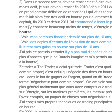
2) Dans un second temps devenir rentier c'est à dire ave
moins actif, je suis devenu rentier fin 2010 / début 2011 d
on prend comme définition de rentier celui qui vit essenti
me fallait alors être très actif en bourse pour augmenter
capital), fin 2010 et début 2011 j'ai
commencé à lever le pi
mais j'y consacre beaucoup moins de temps, d'énergie et 
bourse
:
- Voici
mon parcours financier détaillé sur plus de 10 an
- Voici
des copies d'écrans de l'évolution de mes comptes-
illustrent mes gains en bourse sur plus de 10 ans.
J'ai pris ce pseudo zetrader
il y a pas mal d'années de c
plus d'années que je ne l'aurais imaginé et m'a permis au
à la bourse).
Zetrader = The Trader = celui qui trade. Trader c'est quoi 
compte propre) c'est celui qui négocie des titres en bour
etc...dans le but de gagner de l'argent, quand on dit "tra
terme "négociateur pour compte propre". On emploie souven
plus général maintenant que vous avez compris que tradin
sur l'énergie, sur les matières premières, les métaux préci
l'avez compris, un paquet de choses sont négociables su
J'ai conçu mes propres techniques de trading principa
en bourse.
En 2001, je mettais au point mes méthodes de trading m