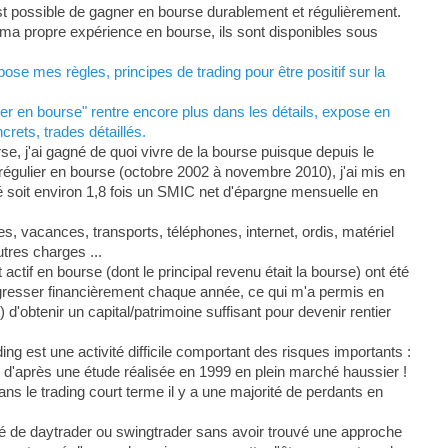
est possible de gagner en bourse durablement et régulièrement.
ur ma propre expérience en bourse, ils sont disponibles sous
se mes règles, principes de trading pour être positif sur la
r en bourse" rentre encore plus dans les détails, expose en
rets, trades détaillés.
, j'ai gagné de quoi vivre de la bourse puisque depuis le
s régulier en bourse (octobre 2002 à novembre 2010), j'ai mis en
soit environ 1,8 fois un SMIC net d'épargne mensuelle en
, vacances, transports, téléphones, internet, ordis, matériel
tres charges ...
actif en bourse (dont le principal revenu était la bourse) ont été
gresser financièrement chaque année, ce qui m'a permis en
d'obtenir un capital/patrimoine suffisant pour devenir rentier
ing est une activité difficile comportant des risques importants :
 d'après une étude réalisée en 1999 en plein marché haussier !
dans le trading court terme il y a une majorité de perdants en
é de daytrader ou swingtrader sans avoir trouvé une approche