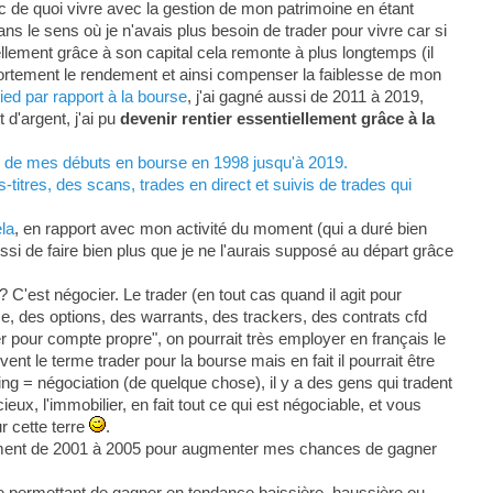
c de quoi vivre avec la gestion de mon patrimoine en étant
ans le sens où je n'avais plus besoin de trader pour vivre car si
ellement grâce à son capital cela remonte à plus longtemps (il
 fortement le rendement et ainsi compenser la faiblesse de mon
ed par rapport à la bourse
, j'ai gagné aussi de 2011 à 2019,
d'argent, j'ai pu
devenir rentier essentiellement grâce à la
s, de mes débuts en bourse en 1998 jusqu'à 2019.
titres, des scans, trades en direct et suivis de trades qui
ela
, en rapport avec mon activité du moment (qui a duré bien
ssi de faire bien plus que je ne l'aurais supposé au départ grâce
? C'est négocier. Le trader (en tout cas quand il agit pour
se, des options, des warrants, des trackers, des contrats cfd
der pour compte propre", on pourrait très employer en français le
t le terme trader pour la bourse mais en fait il pourrait être
g = négociation (de quelque chose), il y a des gens qui tradent
eux, l'immobilier, en fait tout ce qui est négociable, et vous
r cette terre
.
lement de 2001 à 2005 pour augmenter mes chances de gagner
e permettant de gagner en tendance baissière, haussière ou