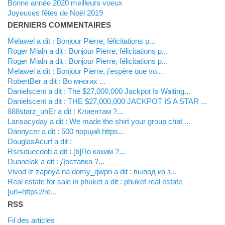
Bonne année 2020 meilleurs voeux
Joyeuses fêtes de Noël 2019
DERNIERS COMMENTAIRES
Melawel a dit : Bonjour Pierre, félicitations p...
Roger Mialn a dit : Bonjour Pierre, félicitations p...
Roger Mialn a dit : Bonjour Pierre, félicitations p...
Melawel a dit : Bonjour Pierre, j'espère que vo...
RobertBer a dit : Во многих ...
Danielscent a dit : The $27,000,000 Jackpot Is Waiting...
Danielscent a dit : THE $27,000,000 JACKPOT IS A STAR ...
888starz_uhEr a dit : Клиентам ?...
Larisacyday a dit : We made the shirt your group chat ...
Dannycer a dit : 500 порций https...
DouglasAcurf a dit :
Rsrsduecdob a dit : [b]По каким ?...
Duanelak a dit : Доставка ?...
vivod iz zapoya na domy_qwpn a dit : вывод из з...
real estate for sale in phuket a dit : phuket real estate
[url=https://re...
RSS
Fil des articles