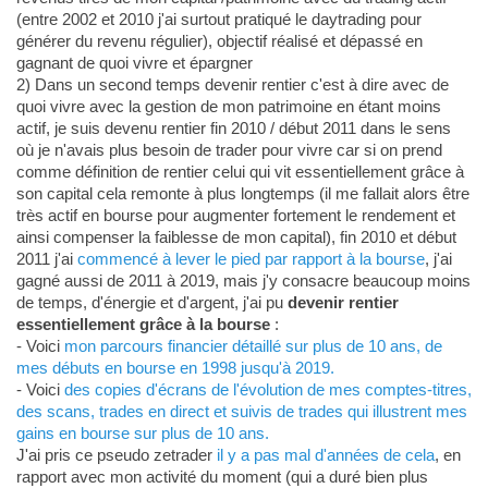
(entre 2002 et 2010 j'ai surtout pratiqué le daytrading pour
générer du revenu régulier), objectif réalisé et dépassé en
gagnant de quoi vivre et épargner
2) Dans un second temps devenir rentier c'est à dire avec de
quoi vivre avec la gestion de mon patrimoine en étant moins
actif, je suis devenu rentier fin 2010 / début 2011 dans le sens
où je n'avais plus besoin de trader pour vivre car si on prend
comme définition de rentier celui qui vit essentiellement grâce à
son capital cela remonte à plus longtemps (il me fallait alors être
très actif en bourse pour augmenter fortement le rendement et
ainsi compenser la faiblesse de mon capital), fin 2010 et début
2011 j'ai
commencé à lever le pied par rapport à la bourse
, j'ai
gagné aussi de 2011 à 2019, mais j'y consacre beaucoup moins
de temps, d'énergie et d'argent, j'ai pu
devenir rentier
essentiellement grâce à la bourse
:
- Voici
mon parcours financier détaillé sur plus de 10 ans, de
mes débuts en bourse en 1998 jusqu'à 2019.
- Voici
des copies d'écrans de l'évolution de mes comptes-titres,
des scans, trades en direct et suivis de trades qui illustrent mes
gains en bourse sur plus de 10 ans.
J'ai pris ce pseudo zetrader
il y a pas mal d'années de cela
, en
rapport avec mon activité du moment (qui a duré bien plus