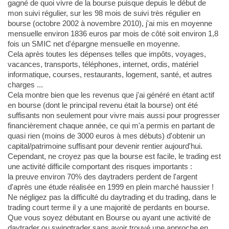
gagné de quoi vivre de la bourse puisque depuis le début de
mon suivi régulier, sur les 98 mois de suivi très régulier en
bourse (octobre 2002 à novembre 2010), j'ai mis en moyenne
mensuelle environ 1836 euros par mois de côté soit environ 1,8
fois un SMIC net d'épargne mensuelle en moyenne.
Cela après toutes les dépenses telles que impôts, voyages,
vacances, transports, téléphones, internet, ordis, matériel
informatique, courses, restaurants, logement, santé, et autres
charges ...
Cela montre bien que les revenus que j'ai généré en étant actif
en bourse (dont le principal revenu était la bourse) ont été
suffisants non seulement pour vivre mais aussi pour progresser
financièrement chaque année, ce qui m'a permis en partant de
quasi rien (moins de 3000 euros à mes débuts) d'obtenir un
capital/patrimoine suffisant pour devenir rentier aujourd'hui.
Cependant, ne croyez pas que la bourse est facile, le trading est
une activité difficile comportant des risques importants :
la preuve environ 70% des daytraders perdent de l'argent
d'après une étude réalisée en 1999 en plein marché haussier !
Ne négligez pas la difficulté du daytrading et du trading, dans le
trading court terme il y a une majorité de perdants en bourse.
Que vous soyez débutant en Bourse ou ayant une activité de
daytrader ou swingtrader sans avoir trouvé une approche en