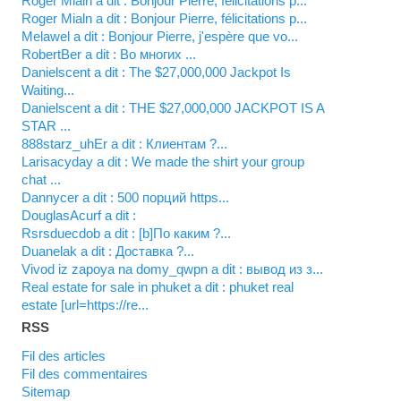
Roger Mialn a dit : Bonjour Pierre, félicitations p...
Roger Mialn a dit : Bonjour Pierre, félicitations p...
Melawel a dit : Bonjour Pierre, j'espère que vo...
RobertBer a dit : Во многих ...
Danielscent a dit : The $27,000,000 Jackpot Is
Waiting...
Danielscent a dit : THE $27,000,000 JACKPOT IS A
STAR ...
888starz_uhEr a dit : Клиентам ?...
Larisacyday a dit : We made the shirt your group
chat ...
Dannycer a dit : 500 порций https...
DouglasAcurf a dit :
Rsrsduecdob a dit : [b]По каким ?...
Duanelak a dit : Доставка ?...
vivod iz zapoya na domy_qwpn a dit : вывод из з...
real estate for sale in phuket a dit : phuket real
estate [url=https://re...
RSS
Fil des articles
Fil des commentaires
Sitemap