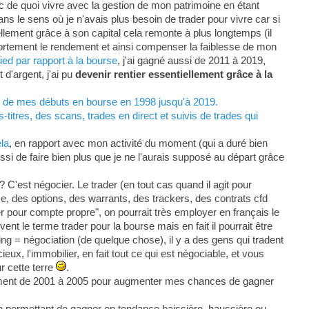
c de quoi vivre avec la gestion de mon patrimoine en étant
ans le sens où je n'avais plus besoin de trader pour vivre car si
ellement grâce à son capital cela remonte à plus longtemps (il
 fortement le rendement et ainsi compenser la faiblesse de mon
ed par rapport à la bourse
, j'ai gagné aussi de 2011 à 2019,
d'argent, j'ai pu
devenir rentier essentiellement grâce à la
s, de mes débuts en bourse en 1998 jusqu'à 2019.
titres, des scans, trades en direct et suivis de trades qui
ela
, en rapport avec mon activité du moment (qui a duré bien
ssi de faire bien plus que je ne l'aurais supposé au départ grâce
? C'est négocier. Le trader (en tout cas quand il agit pour
se, des options, des warrants, des trackers, des contrats cfd
der pour compte propre", on pourrait très employer en français le
t le terme trader pour la bourse mais en fait il pourrait être
g = négociation (de quelque chose), il y a des gens qui tradent
eux, l'immobilier, en fait tout ce qui est négociable, et vous
r cette terre
.
lement de 2001 à 2005 pour augmenter mes chances de gagner
e permettant de gagner en tendance baissière, haussière ou