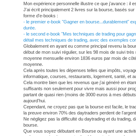
Mon expérience personnelle illustre ce que j'avance : il 
J'ai écrit principalement 2 livres sur la bourse, basés s
forme d'e-books :
- le premier e-book "Gagner en bourse...durablement" expo
durée.
- le second e-book "Mes techniques de trading pour gagne
détail mes techniques de trading, avec des exemples conc
Globalement en ayant eu comme principal revenu la bourse
début de mon suivi régulier, sur les 98 mois de suivi trè
moyenne mensuelle environ 1836 euros par mois de côté 
moyenne.
Cela après toutes les dépenses telles que impôts, voyages
informatique, courses, restaurants, logement, santé, et au
Cela montre bien que les revenus que j'ai généré en étant 
suffisants non seulement pour vivre mais aussi pour pro
partant de quasi rien (moins de 3000 euros à mes débuts) 
aujourd'hui.
Cependant, ne croyez pas que la bourse est facile, le trad
la preuve environ 70% des daytraders perdent de l'argent
Ne négligez pas la difficulté du daytrading et du trading, 
bourse.
Que vous soyez débutant en Bourse ou ayant une activit