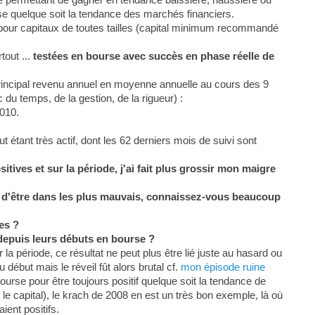
se quelque soit la tendance des marchés financiers.
 pour capitaux de toutes tailles (capital minimum recommandé
tout ...
testées en bourse avec succès en phase réelle de
rincipal revenu annuel en moyenne annuelle au cours des 9
du temps, de la gestion, de la rigueur) :
010.
étant très actif, dont les 62 derniers mois de suivi sont
tives et sur la période, j'ai fait plus grossir mon maigre
in d'être dans les plus mauvais, connaissez-vous beaucoup
es ?
depuis leurs débuts en bourse ?
la période, ce résultat ne peut plus être lié juste au hasard ou
 début mais le réveil fût alors brutal cf.
mon épisode ruine
ourse pour être toujours positif quelque soit la tendance de
le capital), le krach de 2008 en est un très bon exemple, là où
ient positifs.