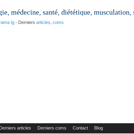
gie, médecine, santé, diététique, musculation,
rama
Ig
- Derniers
articles
,
coms
Derniers articles
Derniers coms
Contact
Blog