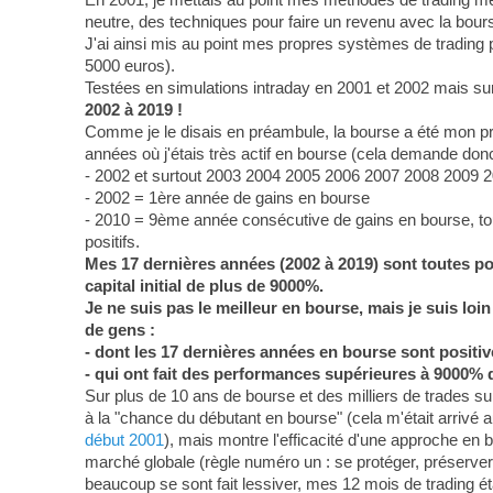
neutre, des techniques pour faire un revenu avec la bour
J'ai ainsi mis au point mes propres systèmes de trading
5000 euros).
Testées en simulations intraday en 2001 et 2002 mais sur
2002 à 2019 !
Comme je le disais en préambule, la bourse a été mon p
années où j'étais très actif en bourse (cela demande donc 
- 2002 et surtout 2003 2004 2005 2006 2007 2008 2009 2
- 2002 = 1ère année de gains en bourse
- 2010 = 9ème année consécutive de gains en bourse, tout 
positifs.
Mes 17 dernières années (2002 à 2019) sont toutes posi
capital initial de plus de 9000%.
Je ne suis pas le meilleur en bourse, mais je suis lo
de gens :
- dont les 17 dernières années en bourse sont positiv
- qui ont fait des performances supérieures à 9000% 
Sur plus de 10 ans de bourse et des milliers de trades sur 
à la "chance du débutant en bourse" (cela m'était arrivé au
début 2001
), mais montre l'efficacité d'une approche en b
marché globale (règle numéro un : se protéger, préserver 
beaucoup se sont fait lessiver, mes 12 mois de trading éta