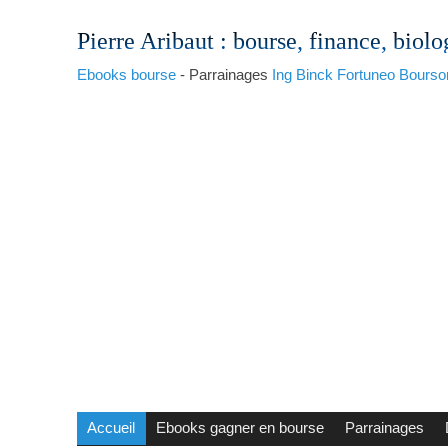
Pierre Aribaut
: bourse, finance, biolo
Ebooks bourse
- Parrainages
Ing
Binck
Fortuneo
Bourso
Accueil
Ebooks gagner en bourse
Parrainages