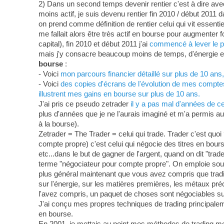
2) Dans un second temps devenir rentier c'est à dire ave
moins actif, je suis devenu rentier fin 2010 / début 2011 d
on prend comme définition de rentier celui qui vit essenti
me fallait alors être très actif en bourse pour augmenter
capital), fin 2010 et début 2011 j'ai
commencé à lever le pi
mais j'y consacre beaucoup moins de temps, d'énergie et 
bourse
:
- Voici
mon parcours financier détaillé sur plus de 10 an
- Voici
des copies d'écrans de l'évolution de mes comptes-
illustrent mes gains en bourse sur plus de 10 ans.
J'ai pris ce pseudo zetrader
il y a pas mal d'années de c
plus d'années que je ne l'aurais imaginé et m'a permis au
à la bourse).
Zetrader = The Trader = celui qui trade. Trader c'est quoi 
compte propre) c'est celui qui négocie des titres en bour
etc...dans le but de gagner de l'argent, quand on dit "tra
terme "négociateur pour compte propre". On emploie souven
plus général maintenant que vous avez compris que tradin
sur l'énergie, sur les matières premières, les métaux préci
l'avez compris, un paquet de choses sont négociables su
J'ai conçu mes propres techniques de trading principa
en bourse.
En 2001, je mettais au point mes méthodes de trading m