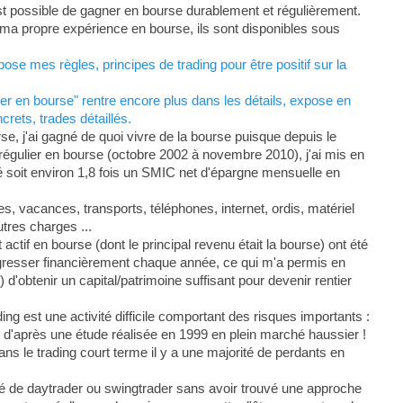
est possible de gagner en bourse durablement et régulièrement.
ur ma propre expérience en bourse, ils sont disponibles sous
se mes règles, principes de trading pour être positif sur la
r en bourse" rentre encore plus dans les détails, expose en
rets, trades détaillés.
, j'ai gagné de quoi vivre de la bourse puisque depuis le
s régulier en bourse (octobre 2002 à novembre 2010), j'ai mis en
soit environ 1,8 fois un SMIC net d'épargne mensuelle en
, vacances, transports, téléphones, internet, ordis, matériel
tres charges ...
actif en bourse (dont le principal revenu était la bourse) ont été
gresser financièrement chaque année, ce qui m'a permis en
d'obtenir un capital/patrimoine suffisant pour devenir rentier
ing est une activité difficile comportant des risques importants :
 d'après une étude réalisée en 1999 en plein marché haussier !
dans le trading court terme il y a une majorité de perdants en
é de daytrader ou swingtrader sans avoir trouvé une approche