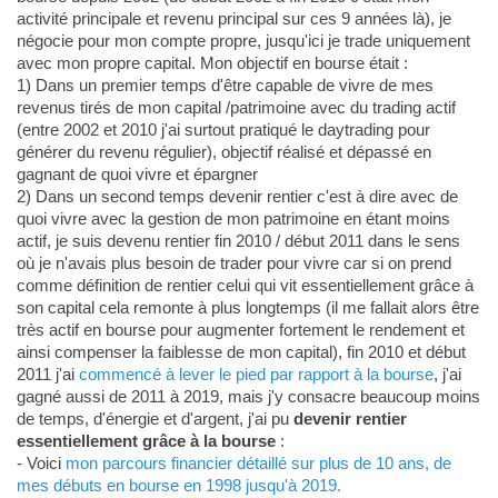
activité principale et revenu principal sur ces 9 années là), je
négocie pour mon compte propre, jusqu'ici je trade uniquement
avec mon propre capital. Mon objectif en bourse était :
1) Dans un premier temps d'être capable de vivre de mes
revenus tirés de mon capital /patrimoine avec du trading actif
(entre 2002 et 2010 j'ai surtout pratiqué le daytrading pour
générer du revenu régulier), objectif réalisé et dépassé en
gagnant de quoi vivre et épargner
2) Dans un second temps devenir rentier c'est à dire avec de
quoi vivre avec la gestion de mon patrimoine en étant moins
actif, je suis devenu rentier fin 2010 / début 2011 dans le sens
où je n'avais plus besoin de trader pour vivre car si on prend
comme définition de rentier celui qui vit essentiellement grâce à
son capital cela remonte à plus longtemps (il me fallait alors être
très actif en bourse pour augmenter fortement le rendement et
ainsi compenser la faiblesse de mon capital), fin 2010 et début
2011 j'ai
commencé à lever le pied par rapport à la bourse
, j'ai
gagné aussi de 2011 à 2019, mais j'y consacre beaucoup moins
de temps, d'énergie et d'argent, j'ai pu
devenir rentier
essentiellement grâce à la bourse
:
- Voici
mon parcours financier détaillé sur plus de 10 ans, de
mes débuts en bourse en 1998 jusqu'à 2019.