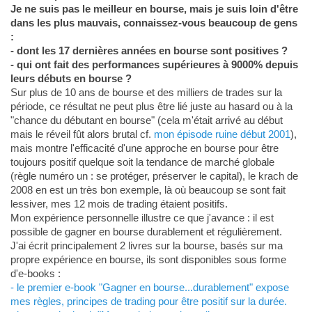
Je ne suis pas le meilleur en bourse, mais je suis loin d'être
dans les plus mauvais, connaissez-vous beaucoup de gens
:
- dont les 17 dernières années en bourse sont positives ?
- qui ont fait des performances supérieures à 9000% depuis
leurs débuts en bourse ?
Sur plus de 10 ans de bourse et des milliers de trades sur la
période, ce résultat ne peut plus être lié juste au hasard ou à la
"chance du débutant en bourse" (cela m'était arrivé au début
mais le réveil fût alors brutal cf.
mon épisode ruine début 2001
),
mais montre l'efficacité d'une approche en bourse pour être
toujours positif quelque soit la tendance de marché globale
(règle numéro un : se protéger, préserver le capital), le krach de
2008 en est un très bon exemple, là où beaucoup se sont fait
lessiver, mes 12 mois de trading étaient positifs.
Mon expérience personnelle illustre ce que j'avance : il est
possible de gagner en bourse durablement et régulièrement.
J'ai écrit principalement 2 livres sur la bourse, basés sur ma
propre expérience en bourse, ils sont disponibles sous forme
d'e-books :
- le premier e-book "Gagner en bourse...durablement" expose
mes règles, principes de trading pour être positif sur la durée.