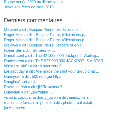
Bonne année 2020 meilleurs voeux
Joyeuses fêtes de Noël 2019
Derniers commentaires
Melawel a dit : Bonjour Pierre, félicitations p...
Roger Mialn a dit : Bonjour Pierre, félicitations p...
Roger Mialn a dit : Bonjour Pierre, félicitations p...
Melawel a dit : Bonjour Pierre, j'espère que vo...
RobertBer a dit : Во многих ...
Danielscent a dit : The $27,000,000 Jackpot Is Waiting...
Danielscent a dit : THE $27,000,000 JACKPOT IS A STAR ...
888starz_uhEr a dit : Клиентам ?...
Larisacyday a dit : We made the shirt your group chat ...
Dannycer a dit : 500 порций https...
DouglasAcurf a dit :
Rsrsduecdob a dit : [b]По каким ?...
Duanelak a dit : Доставка ?...
vivod iz zapoya na domy_qwpn a dit : вывод из з...
real estate for sale in phuket a dit : phuket real estate
[url=https://re...