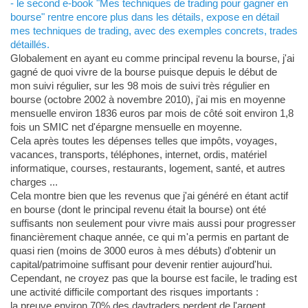
- le second e-book "Mes techniques de trading pour gagner en
bourse" rentre encore plus dans les détails, expose en détail
mes techniques de trading, avec des exemples concrets, trades
détaillés.
Globalement en ayant eu comme principal revenu la bourse, j'ai
gagné de quoi vivre de la bourse puisque depuis le début de
mon suivi régulier, sur les 98 mois de suivi très régulier en
bourse (octobre 2002 à novembre 2010), j'ai mis en moyenne
mensuelle environ 1836 euros par mois de côté soit environ 1,8
fois un SMIC net d'épargne mensuelle en moyenne.
Cela après toutes les dépenses telles que impôts, voyages,
vacances, transports, téléphones, internet, ordis, matériel
informatique, courses, restaurants, logement, santé, et autres
charges ...
Cela montre bien que les revenus que j'ai généré en étant actif
en bourse (dont le principal revenu était la bourse) ont été
suffisants non seulement pour vivre mais aussi pour progresser
financièrement chaque année, ce qui m'a permis en partant de
quasi rien (moins de 3000 euros à mes débuts) d'obtenir un
capital/patrimoine suffisant pour devenir rentier aujourd'hui.
Cependant, ne croyez pas que la bourse est facile, le trading est
une activité difficile comportant des risques importants :
la preuve environ 70% des daytraders perdent de l'argent