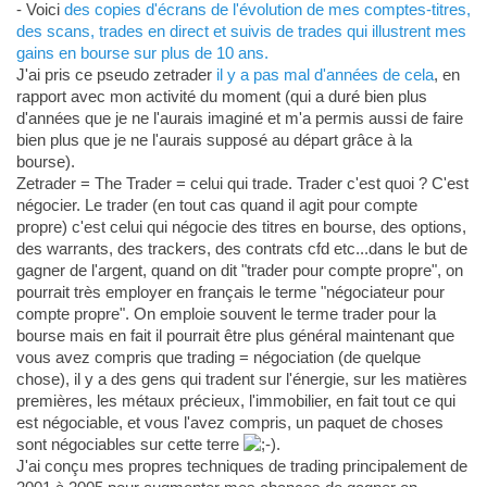
- Voici
des copies d'écrans de l'évolution de mes comptes-titres,
des scans, trades en direct et suivis de trades qui illustrent mes
gains en bourse sur plus de 10 ans.
J'ai pris ce pseudo zetrader
il y a pas mal d'années de cela
, en
rapport avec mon activité du moment (qui a duré bien plus
d'années que je ne l'aurais imaginé et m'a permis aussi de faire
bien plus que je ne l'aurais supposé au départ grâce à la
bourse).
Zetrader = The Trader = celui qui trade. Trader c'est quoi ? C'est
négocier. Le trader (en tout cas quand il agit pour compte
propre) c'est celui qui négocie des titres en bourse, des options,
des warrants, des trackers, des contrats cfd etc...dans le but de
gagner de l'argent, quand on dit "trader pour compte propre", on
pourrait très employer en français le terme "négociateur pour
compte propre". On emploie souvent le terme trader pour la
bourse mais en fait il pourrait être plus général maintenant que
vous avez compris que trading = négociation (de quelque
chose), il y a des gens qui tradent sur l'énergie, sur les matières
premières, les métaux précieux, l'immobilier, en fait tout ce qui
est négociable, et vous l'avez compris, un paquet de choses
sont négociables sur cette terre
.
J'ai conçu mes propres techniques de trading principalement de