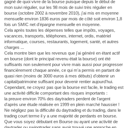
gagné de quoi vivre de la bourse puisque depuis le début de
mon suivi régulier, sur les 98 mois de suivi très régulier en
bourse (octobre 2002 à novembre 2010), j'ai mis en moyenne
mensuelle environ 1836 euros par mois de côté soit environ 1,8
fois un SMIC net d'épargne mensuelle en moyenne.
Cela après toutes les dépenses telles que impôts, voyages,
vacances, transports, téléphones, internet, ordis, matériel
informatique, courses, restaurants, logement, santé, et autres
charges ...
Cela montre bien que les revenus que j'ai généré en étant actif
en bourse (dont le principal revenu était la bourse) ont été
suffisants non seulement pour vivre mais aussi pour progresser
financièrement chaque année, ce qui m'a permis en partant de
quasi rien (moins de 3000 euros à mes débuts) d'obtenir un
capital/patrimoine suffisant pour devenir rentier aujourd'hui.
Cependant, ne croyez pas que la bourse est facile, le trading est
une activité difficile comportant des risques importants :
la preuve environ 70% des daytraders perdent de l'argent
d'après une étude réalisée en 1999 en plein marché haussier !
Ne négligez pas la difficulté du daytrading et du trading, dans le
trading court terme il y a une majorité de perdants en bourse.
Que vous soyez débutant en Bourse ou ayant une activité de
daytrader ou swingtrader sans avoir trouvé une approche en