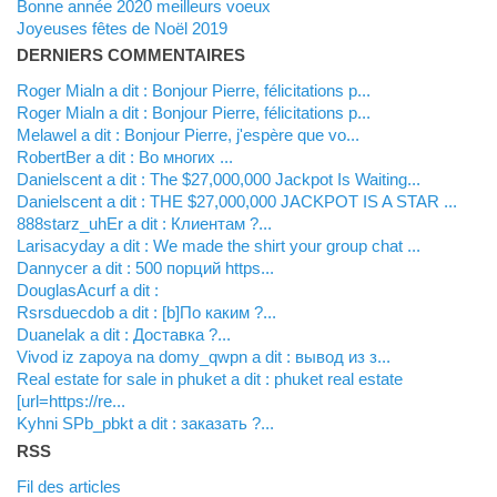
Bonne année 2020 meilleurs voeux
Joyeuses fêtes de Noël 2019
DERNIERS COMMENTAIRES
Roger Mialn a dit : Bonjour Pierre, félicitations p...
Roger Mialn a dit : Bonjour Pierre, félicitations p...
Melawel a dit : Bonjour Pierre, j'espère que vo...
RobertBer a dit : Во многих ...
Danielscent a dit : The $27,000,000 Jackpot Is Waiting...
Danielscent a dit : THE $27,000,000 JACKPOT IS A STAR ...
888starz_uhEr a dit : Клиентам ?...
Larisacyday a dit : We made the shirt your group chat ...
Dannycer a dit : 500 порций https...
DouglasAcurf a dit :
Rsrsduecdob a dit : [b]По каким ?...
Duanelak a dit : Доставка ?...
vivod iz zapoya na domy_qwpn a dit : вывод из з...
real estate for sale in phuket a dit : phuket real estate
[url=https://re...
kyhni SPb_pbkt a dit : заказать ?...
RSS
Fil des articles