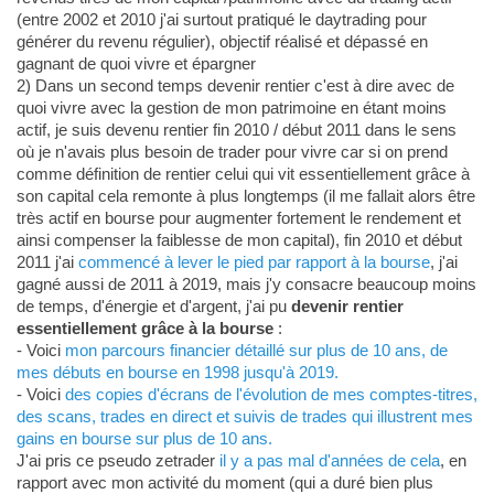
(entre 2002 et 2010 j'ai surtout pratiqué le daytrading pour
générer du revenu régulier), objectif réalisé et dépassé en
gagnant de quoi vivre et épargner
2) Dans un second temps devenir rentier c'est à dire avec de
quoi vivre avec la gestion de mon patrimoine en étant moins
actif, je suis devenu rentier fin 2010 / début 2011 dans le sens
où je n'avais plus besoin de trader pour vivre car si on prend
comme définition de rentier celui qui vit essentiellement grâce à
son capital cela remonte à plus longtemps (il me fallait alors être
très actif en bourse pour augmenter fortement le rendement et
ainsi compenser la faiblesse de mon capital), fin 2010 et début
2011 j'ai
commencé à lever le pied par rapport à la bourse
, j'ai
gagné aussi de 2011 à 2019, mais j'y consacre beaucoup moins
de temps, d'énergie et d'argent, j'ai pu
devenir rentier
essentiellement grâce à la bourse
:
- Voici
mon parcours financier détaillé sur plus de 10 ans, de
mes débuts en bourse en 1998 jusqu'à 2019.
- Voici
des copies d'écrans de l'évolution de mes comptes-titres,
des scans, trades en direct et suivis de trades qui illustrent mes
gains en bourse sur plus de 10 ans.
J'ai pris ce pseudo zetrader
il y a pas mal d'années de cela
, en
rapport avec mon activité du moment (qui a duré bien plus