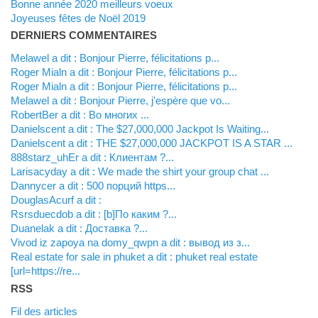
Bonne année 2020 meilleurs voeux
Joyeuses fêtes de Noël 2019
DERNIERS COMMENTAIRES
Melawel a dit : Bonjour Pierre, félicitations p...
Roger Mialn a dit : Bonjour Pierre, félicitations p...
Roger Mialn a dit : Bonjour Pierre, félicitations p...
Melawel a dit : Bonjour Pierre, j'espère que vo...
RobertBer a dit : Во многих ...
Danielscent a dit : The $27,000,000 Jackpot Is Waiting...
Danielscent a dit : THE $27,000,000 JACKPOT IS A STAR ...
888starz_uhEr a dit : Клиентам ?...
Larisacyday a dit : We made the shirt your group chat ...
Dannycer a dit : 500 порций https...
DouglasAcurf a dit :
Rsrsduecdob a dit : [b]По каким ?...
Duanelak a dit : Доставка ?...
vivod iz zapoya na domy_qwpn a dit : вывод из з...
real estate for sale in phuket a dit : phuket real estate
[url=https://re...
RSS
Fil des articles