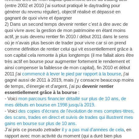
(entre 2002 et 2010 j'ai surtout pratiqué le daytrading pour
générer du revenu régulier), objectif réalisé et dépassé en
gagnant de quoi vivre et épargner
2) Dans un second temps devenir rentier c'est à dire avec de
quoi vivre avec la gestion de mon patrimoine en étant moins
actif, je suis devenu rentier fin 2010 / début 2011 dans le sens
où je n'avais plus besoin de trader pour vivre car si on prend
comme définition de rentier celui qui vit essentiellement grâce à
son capital cela remonte à plus longtemps (il me fallait alors être
très actif en bourse pour augmenter fortement le rendement et
ainsi compenser la faiblesse de mon capital), fin 2010 et début
2011 j'ai
commencé à lever le pied par rapport à la bourse
, j'ai
gagné aussi de 2011 à 2019, mais j'y consacre beaucoup moins
de temps, d'énergie et d'argent, j'ai pu
devenir rentier
essentiellement grâce à la bourse
:
- Voici
mon parcours financier détaillé sur plus de 10 ans, de
mes débuts en bourse en 1998 jusqu'à 2019.
- Voici
des copies d'écrans de l'évolution de mes comptes-titres,
des scans, trades en direct et suivis de trades qui illustrent mes
gains en bourse sur plus de 10 ans.
J'ai pris ce pseudo zetrader
il y a pas mal d'années de cela
, en
rapport avec mon activité du moment (qui a duré bien plus