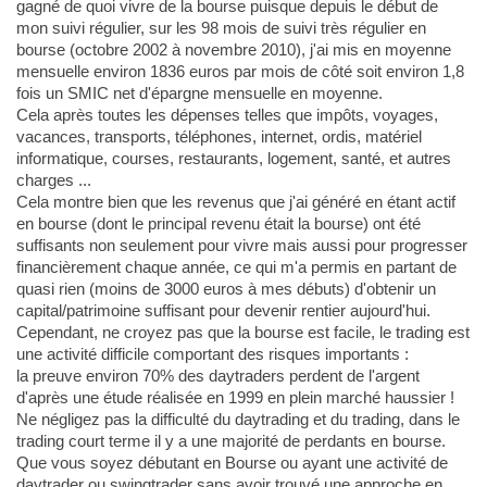
gagné de quoi vivre de la bourse puisque depuis le début de
mon suivi régulier, sur les 98 mois de suivi très régulier en
bourse (octobre 2002 à novembre 2010), j'ai mis en moyenne
mensuelle environ 1836 euros par mois de côté soit environ 1,8
fois un SMIC net d'épargne mensuelle en moyenne.
Cela après toutes les dépenses telles que impôts, voyages,
vacances, transports, téléphones, internet, ordis, matériel
informatique, courses, restaurants, logement, santé, et autres
charges ...
Cela montre bien que les revenus que j'ai généré en étant actif
en bourse (dont le principal revenu était la bourse) ont été
suffisants non seulement pour vivre mais aussi pour progresser
financièrement chaque année, ce qui m'a permis en partant de
quasi rien (moins de 3000 euros à mes débuts) d'obtenir un
capital/patrimoine suffisant pour devenir rentier aujourd'hui.
Cependant, ne croyez pas que la bourse est facile, le trading est
une activité difficile comportant des risques importants :
la preuve environ 70% des daytraders perdent de l'argent
d'après une étude réalisée en 1999 en plein marché haussier !
Ne négligez pas la difficulté du daytrading et du trading, dans le
trading court terme il y a une majorité de perdants en bourse.
Que vous soyez débutant en Bourse ou ayant une activité de
daytrader ou swingtrader sans avoir trouvé une approche en