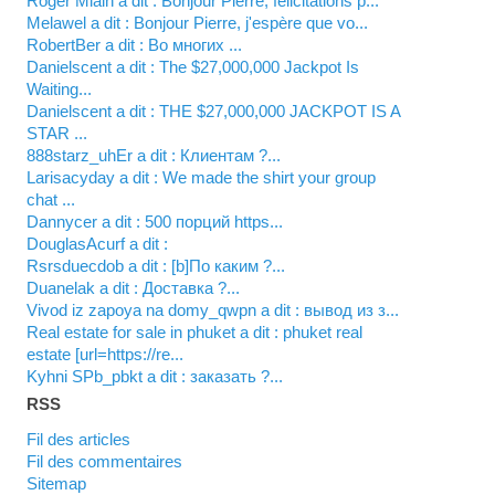
Roger Mialn a dit : Bonjour Pierre, félicitations p...
Melawel a dit : Bonjour Pierre, j'espère que vo...
RobertBer a dit : Во многих ...
Danielscent a dit : The $27,000,000 Jackpot Is
Waiting...
Danielscent a dit : THE $27,000,000 JACKPOT IS A
STAR ...
888starz_uhEr a dit : Клиентам ?...
Larisacyday a dit : We made the shirt your group
chat ...
Dannycer a dit : 500 порций https...
DouglasAcurf a dit :
Rsrsduecdob a dit : [b]По каким ?...
Duanelak a dit : Доставка ?...
vivod iz zapoya na domy_qwpn a dit : вывод из з...
real estate for sale in phuket a dit : phuket real
estate [url=https://re...
kyhni SPb_pbkt a dit : заказать ?...
RSS
Fil des articles
Fil des commentaires
Sitemap