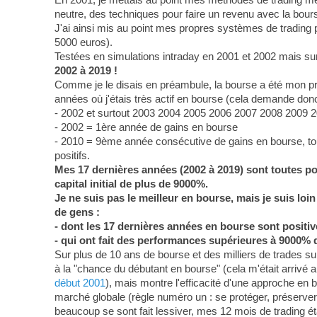
neutre, des techniques pour faire un revenu avec la bour
J'ai ainsi mis au point mes propres systèmes de trading
5000 euros).
Testées en simulations intraday en 2001 et 2002 mais sur
2002 à 2019 !
Comme je le disais en préambule, la bourse a été mon p
années où j'étais très actif en bourse (cela demande donc 
- 2002 et surtout 2003 2004 2005 2006 2007 2008 2009 2
- 2002 = 1ère année de gains en bourse
- 2010 = 9ème année consécutive de gains en bourse, tout 
positifs.
Mes 17 dernières années (2002 à 2019) sont toutes posi
capital initial de plus de 9000%.
Je ne suis pas le meilleur en bourse, mais je suis lo
de gens :
- dont les 17 dernières années en bourse sont positiv
- qui ont fait des performances supérieures à 9000% 
Sur plus de 10 ans de bourse et des milliers de trades sur 
à la "chance du débutant en bourse" (cela m'était arrivé au
début 2001
), mais montre l'efficacité d'une approche en b
marché globale (règle numéro un : se protéger, préserver 
beaucoup se sont fait lessiver, mes 12 mois de trading éta