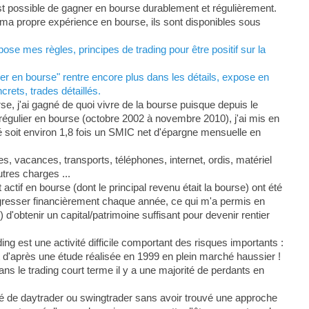
est possible de gagner en bourse durablement et régulièrement.
ur ma propre expérience en bourse, ils sont disponibles sous
se mes règles, principes de trading pour être positif sur la
r en bourse" rentre encore plus dans les détails, expose en
rets, trades détaillés.
, j'ai gagné de quoi vivre de la bourse puisque depuis le
s régulier en bourse (octobre 2002 à novembre 2010), j'ai mis en
soit environ 1,8 fois un SMIC net d'épargne mensuelle en
, vacances, transports, téléphones, internet, ordis, matériel
tres charges ...
actif en bourse (dont le principal revenu était la bourse) ont été
gresser financièrement chaque année, ce qui m'a permis en
d'obtenir un capital/patrimoine suffisant pour devenir rentier
ing est une activité difficile comportant des risques importants :
 d'après une étude réalisée en 1999 en plein marché haussier !
dans le trading court terme il y a une majorité de perdants en
é de daytrader ou swingtrader sans avoir trouvé une approche