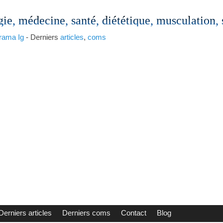
gie, médecine, santé, diététique, musculation,
rama
Ig
- Derniers
articles
,
coms
Derniers articles
Derniers coms
Contact
Blog