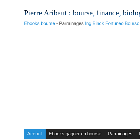
Pierre Aribaut
: bourse, finance, biolo
Ebooks bourse
- Parrainages
Ing
Binck
Fortuneo
Bourso
Accueil
Ebooks gagner en bourse
Parrainages