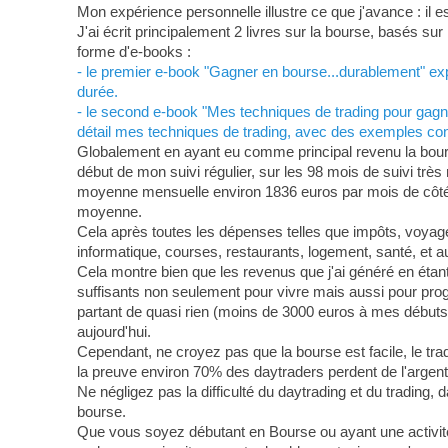
Mon expérience personnelle illustre ce que j'avance : il 
J'ai écrit principalement 2 livres sur la bourse, basés s
forme d'e-books :
- le premier e-book "Gagner en bourse...durablement" expo
durée.
- le second e-book "Mes techniques de trading pour gagne
détail mes techniques de trading, avec des exemples conc
Globalement en ayant eu comme principal revenu la bourse
début de mon suivi régulier, sur les 98 mois de suivi trè
moyenne mensuelle environ 1836 euros par mois de côté 
moyenne.
Cela après toutes les dépenses telles que impôts, voyages
informatique, courses, restaurants, logement, santé, et au
Cela montre bien que les revenus que j'ai généré en étant 
suffisants non seulement pour vivre mais aussi pour pro
partant de quasi rien (moins de 3000 euros à mes débuts) 
aujourd'hui.
Cependant, ne croyez pas que la bourse est facile, le trad
la preuve environ 70% des daytraders perdent de l'argent
Ne négligez pas la difficulté du daytrading et du trading, 
bourse.
Que vous soyez débutant en Bourse ou ayant une activit