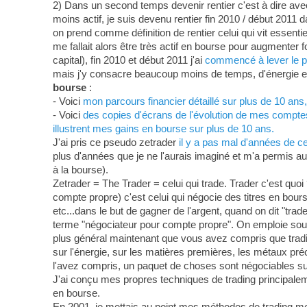
2) Dans un second temps devenir rentier c'est à dire ave
moins actif, je suis devenu rentier fin 2010 / début 2011 d
on prend comme définition de rentier celui qui vit essenti
me fallait alors être très actif en bourse pour augmenter
capital), fin 2010 et début 2011 j'ai
commencé à lever le pi
mais j'y consacre beaucoup moins de temps, d'énergie et 
bourse
:
- Voici
mon parcours financier détaillé sur plus de 10 an
- Voici
des copies d'écrans de l'évolution de mes comptes-
illustrent mes gains en bourse sur plus de 10 ans.
J'ai pris ce pseudo zetrader
il y a pas mal d'années de c
plus d'années que je ne l'aurais imaginé et m'a permis au
à la bourse).
Zetrader = The Trader = celui qui trade. Trader c'est quoi 
compte propre) c'est celui qui négocie des titres en bour
etc...dans le but de gagner de l'argent, quand on dit "tra
terme "négociateur pour compte propre". On emploie souven
plus général maintenant que vous avez compris que tradin
sur l'énergie, sur les matières premières, les métaux préci
l'avez compris, un paquet de choses sont négociables su
J'ai conçu mes propres techniques de trading principa
en bourse.
En 2001, je mettais au point mes méthodes de trading m