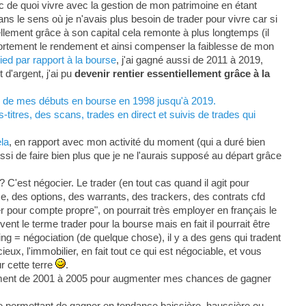
c de quoi vivre avec la gestion de mon patrimoine en étant
ans le sens où je n'avais plus besoin de trader pour vivre car si
ellement grâce à son capital cela remonte à plus longtemps (il
 fortement le rendement et ainsi compenser la faiblesse de mon
ed par rapport à la bourse
, j'ai gagné aussi de 2011 à 2019,
d'argent, j'ai pu
devenir rentier essentiellement grâce à la
s, de mes débuts en bourse en 1998 jusqu'à 2019.
titres, des scans, trades en direct et suivis de trades qui
ela
, en rapport avec mon activité du moment (qui a duré bien
ssi de faire bien plus que je ne l'aurais supposé au départ grâce
? C'est négocier. Le trader (en tout cas quand il agit pour
se, des options, des warrants, des trackers, des contrats cfd
der pour compte propre", on pourrait très employer en français le
t le terme trader pour la bourse mais en fait il pourrait être
g = négociation (de quelque chose), il y a des gens qui tradent
eux, l'immobilier, en fait tout ce qui est négociable, et vous
r cette terre
.
lement de 2001 à 2005 pour augmenter mes chances de gagner
e permettant de gagner en tendance baissière, haussière ou