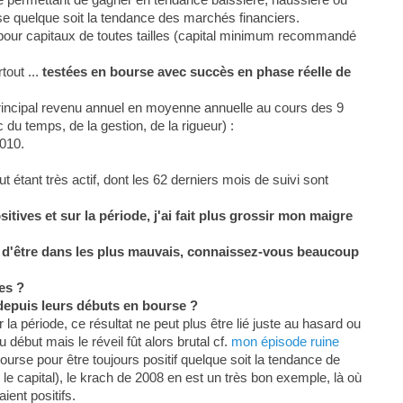
se quelque soit la tendance des marchés financiers.
 pour capitaux de toutes tailles (capital minimum recommandé
tout ...
testées en bourse avec succès en phase réelle de
rincipal revenu annuel en moyenne annuelle au cours des 9
du temps, de la gestion, de la rigueur) :
010.
étant très actif, dont les 62 derniers mois de suivi sont
tives et sur la période, j'ai fait plus grossir mon maigre
in d'être dans les plus mauvais, connaissez-vous beaucoup
es ?
depuis leurs débuts en bourse ?
la période, ce résultat ne peut plus être lié juste au hasard ou
 début mais le réveil fût alors brutal cf.
mon épisode ruine
ourse pour être toujours positif quelque soit la tendance de
le capital), le krach de 2008 en est un très bon exemple, là où
ient positifs.