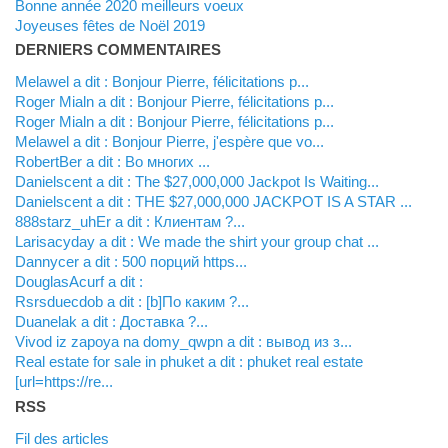
Bonne année 2020 meilleurs voeux
Joyeuses fêtes de Noël 2019
DERNIERS COMMENTAIRES
Melawel a dit : Bonjour Pierre, félicitations p...
Roger Mialn a dit : Bonjour Pierre, félicitations p...
Roger Mialn a dit : Bonjour Pierre, félicitations p...
Melawel a dit : Bonjour Pierre, j'espère que vo...
RobertBer a dit : Во многих ...
Danielscent a dit : The $27,000,000 Jackpot Is Waiting...
Danielscent a dit : THE $27,000,000 JACKPOT IS A STAR ...
888starz_uhEr a dit : Клиентам ?...
Larisacyday a dit : We made the shirt your group chat ...
Dannycer a dit : 500 порций https...
DouglasAcurf a dit :
Rsrsduecdob a dit : [b]По каким ?...
Duanelak a dit : Доставка ?...
vivod iz zapoya na domy_qwpn a dit : вывод из з...
real estate for sale in phuket a dit : phuket real estate
[url=https://re...
RSS
Fil des articles