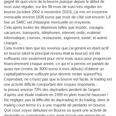
gagné de quoi vivre de la bourse puisque depuis le début de
mon suivi régulier, sur les 98 mois de suivi très régulier en
bourse (octobre 2002 à novembre 2010), j'ai mis en moyenne
mensuelle environ 1836 euros par mois de côté soit environ 1,8
fois un SMIC net d'épargne mensuelle en moyenne.
Cela après toutes les dépenses telles que impôts, voyages,
vacances, transports, téléphones, internet, ordis, matériel
informatique, courses, restaurants, logement, santé, et autres
charges ...
Cela montre bien que les revenus que j'ai généré en étant actif
en bourse (dont le principal revenu était la bourse) ont été
suffisants non seulement pour vivre mais aussi pour progresser
financièrement chaque année, ce qui m'a permis en partant de
quasi rien (moins de 3000 euros à mes débuts) d'obtenir un
capital/patrimoine suffisant pour devenir rentier aujourd'hui.
Cependant, ne croyez pas que la bourse est facile, le trading est
une activité difficile comportant des risques importants :
la preuve environ 70% des daytraders perdent de l'argent
d'après une étude réalisée en 1999 en plein marché haussier !
Ne négligez pas la difficulté du daytrading et du trading, dans le
trading court terme il y a une majorité de perdants en bourse.
Que vous soyez débutant en Bourse ou ayant une activité de
daytrader ou swingtrader sans avoir trouvé une approche en