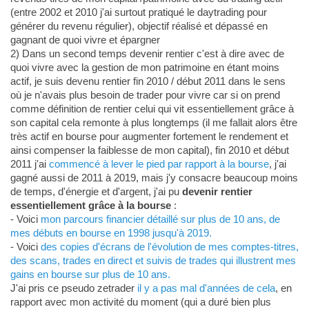
(entre 2002 et 2010 j'ai surtout pratiqué le daytrading pour
générer du revenu régulier), objectif réalisé et dépassé en
gagnant de quoi vivre et épargner
2) Dans un second temps devenir rentier c'est à dire avec de
quoi vivre avec la gestion de mon patrimoine en étant moins
actif, je suis devenu rentier fin 2010 / début 2011 dans le sens
où je n'avais plus besoin de trader pour vivre car si on prend
comme définition de rentier celui qui vit essentiellement grâce à
son capital cela remonte à plus longtemps (il me fallait alors être
très actif en bourse pour augmenter fortement le rendement et
ainsi compenser la faiblesse de mon capital), fin 2010 et début
2011 j'ai
commencé à lever le pied par rapport à la bourse
, j'ai
gagné aussi de 2011 à 2019, mais j'y consacre beaucoup moins
de temps, d'énergie et d'argent, j'ai pu
devenir rentier
essentiellement grâce à la bourse
:
- Voici
mon parcours financier détaillé sur plus de 10 ans, de
mes débuts en bourse en 1998 jusqu'à 2019.
- Voici
des copies d'écrans de l'évolution de mes comptes-titres,
des scans, trades en direct et suivis de trades qui illustrent mes
gains en bourse sur plus de 10 ans.
J'ai pris ce pseudo zetrader
il y a pas mal d'années de cela
, en
rapport avec mon activité du moment (qui a duré bien plus