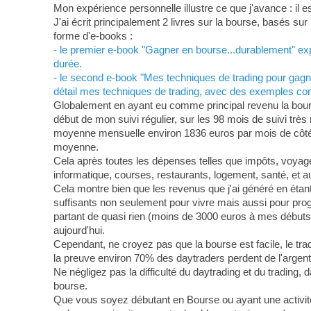
Mon expérience personnelle illustre ce que j'avance : il 
J'ai écrit principalement 2 livres sur la bourse, basés s
forme d'e-books :
- le premier e-book "Gagner en bourse...durablement" expo
durée.
- le second e-book "Mes techniques de trading pour gagne
détail mes techniques de trading, avec des exemples conc
Globalement en ayant eu comme principal revenu la bourse
début de mon suivi régulier, sur les 98 mois de suivi trè
moyenne mensuelle environ 1836 euros par mois de côté 
moyenne.
Cela après toutes les dépenses telles que impôts, voyages
informatique, courses, restaurants, logement, santé, et au
Cela montre bien que les revenus que j'ai généré en étant 
suffisants non seulement pour vivre mais aussi pour pro
partant de quasi rien (moins de 3000 euros à mes débuts) 
aujourd'hui.
Cependant, ne croyez pas que la bourse est facile, le trad
la preuve environ 70% des daytraders perdent de l'argent
Ne négligez pas la difficulté du daytrading et du trading, 
bourse.
Que vous soyez débutant en Bourse ou ayant une activit