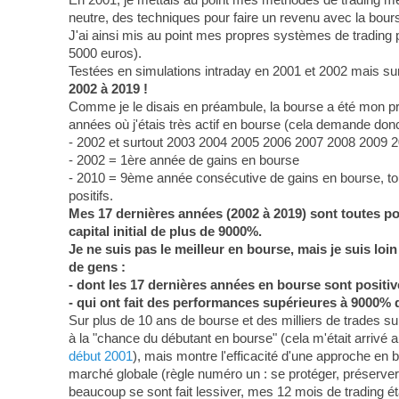
neutre, des techniques pour faire un revenu avec la bour
J'ai ainsi mis au point mes propres systèmes de trading
5000 euros).
Testées en simulations intraday en 2001 et 2002 mais sur
2002 à 2019 !
Comme je le disais en préambule, la bourse a été mon p
années où j'étais très actif en bourse (cela demande donc 
- 2002 et surtout 2003 2004 2005 2006 2007 2008 2009 2
- 2002 = 1ère année de gains en bourse
- 2010 = 9ème année consécutive de gains en bourse, tout 
positifs.
Mes 17 dernières années (2002 à 2019) sont toutes posi
capital initial de plus de 9000%.
Je ne suis pas le meilleur en bourse, mais je suis lo
de gens :
- dont les 17 dernières années en bourse sont positiv
- qui ont fait des performances supérieures à 9000% 
Sur plus de 10 ans de bourse et des milliers de trades sur 
à la "chance du débutant en bourse" (cela m'était arrivé au
début 2001
), mais montre l'efficacité d'une approche en b
marché globale (règle numéro un : se protéger, préserver 
beaucoup se sont fait lessiver, mes 12 mois de trading éta