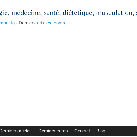
gie, médecine, santé, diététique, musculation,
rama
Ig
- Derniers
articles
,
coms
Derniers articles
Derniers coms
Contact
Blog