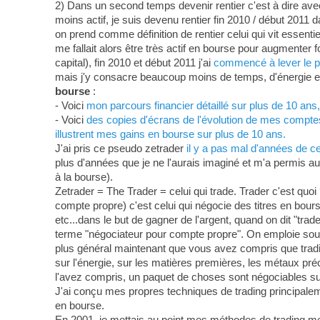
2) Dans un second temps devenir rentier c'est à dire ave
moins actif, je suis devenu rentier fin 2010 / début 2011 d
on prend comme définition de rentier celui qui vit essenti
me fallait alors être très actif en bourse pour augmenter
capital), fin 2010 et début 2011 j'ai
commencé à lever le pi
mais j'y consacre beaucoup moins de temps, d'énergie et 
bourse
:
- Voici
mon parcours financier détaillé sur plus de 10 an
- Voici
des copies d'écrans de l'évolution de mes comptes-
illustrent mes gains en bourse sur plus de 10 ans.
J'ai pris ce pseudo zetrader
il y a pas mal d'années de c
plus d'années que je ne l'aurais imaginé et m'a permis au
à la bourse).
Zetrader = The Trader = celui qui trade. Trader c'est quoi 
compte propre) c'est celui qui négocie des titres en bour
etc...dans le but de gagner de l'argent, quand on dit "tra
terme "négociateur pour compte propre". On emploie souven
plus général maintenant que vous avez compris que tradin
sur l'énergie, sur les matières premières, les métaux préci
l'avez compris, un paquet de choses sont négociables su
J'ai conçu mes propres techniques de trading principa
en bourse.
En 2001, je mettais au point mes méthodes de trading m