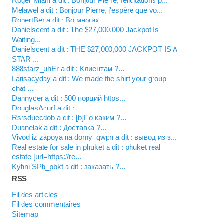
Roger Mialn a dit : Bonjour Pierre, félicitations p...
Melawel a dit : Bonjour Pierre, j'espère que vo...
RobertBer a dit : Во многих ...
Danielscent a dit : The $27,000,000 Jackpot Is
Waiting...
Danielscent a dit : THE $27,000,000 JACKPOT IS A
STAR ...
888starz_uhEr a dit : Клиентам ?...
Larisacyday a dit : We made the shirt your group
chat ...
Dannycer a dit : 500 порций https...
DouglasAcurf a dit :
Rsrsduecdob a dit : [b]По каким ?...
Duanelak a dit : Доставка ?...
vivod iz zapoya na domy_qwpn a dit : вывод из з...
real estate for sale in phuket a dit : phuket real
estate [url=https://re...
kyhni SPb_pbkt a dit : заказать ?...
RSS
Fil des articles
Fil des commentaires
Sitemap