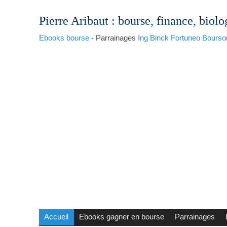
Pierre Aribaut
: bourse, finance, biolo
Ebooks bourse
- Parrainages
Ing
Binck
Fortuneo
Bourso
Accueil
Ebooks gagner en bourse
Parrainages