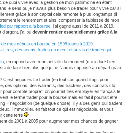
c de quoi vivre avec la gestion de mon patrimoine en étant
ans le sens où je n'avais plus besoin de trader pour vivre car si
ellement grâce à son capital cela remonte à plus longtemps (il
 fortement le rendement et ainsi compenser la faiblesse de mon
ed par rapport à la bourse
, j'ai gagné aussi de 2011 à 2019,
d'argent, j'ai pu
devenir rentier essentiellement grâce à la
s, de mes débuts en bourse en 1998 jusqu'à 2019.
titres, des scans, trades en direct et suivis de trades qui
ela
, en rapport avec mon activité du moment (qui a duré bien
ssi de faire bien plus que je ne l'aurais supposé au départ grâce
? C'est négocier. Le trader (en tout cas quand il agit pour
se, des options, des warrants, des trackers, des contrats cfd
der pour compte propre", on pourrait très employer en français le
t le terme trader pour la bourse mais en fait il pourrait être
g = négociation (de quelque chose), il y a des gens qui tradent
eux, l'immobilier, en fait tout ce qui est négociable, et vous
r cette terre
.
lement de 2001 à 2005 pour augmenter mes chances de gagner
e permettant de gagner en tendance baissière, haussière ou