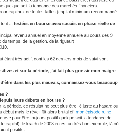
se quelque soit la tendance des marchés financiers.
 pour capitaux de toutes tailles (capital minimum recommandé
tout ...
testées en bourse avec succès en phase réelle de
rincipal revenu annuel en moyenne annuelle au cours des 9
du temps, de la gestion, de la rigueur) :
010.
étant très actif, dont les 62 derniers mois de suivi sont
tives et sur la période, j'ai fait plus grossir mon maigre
in d'être dans les plus mauvais, connaissez-vous beaucoup
es ?
depuis leurs débuts en bourse ?
la période, ce résultat ne peut plus être lié juste au hasard ou
 début mais le réveil fût alors brutal cf.
mon épisode ruine
ourse pour être toujours positif quelque soit la tendance de
le capital), le krach de 2008 en est un très bon exemple, là où
ient positifs.