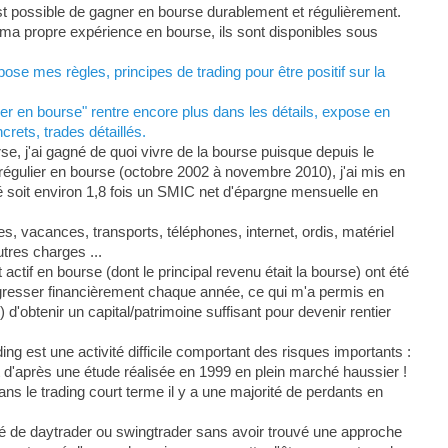
est possible de gagner en bourse durablement et régulièrement.
ur ma propre expérience en bourse, ils sont disponibles sous
se mes règles, principes de trading pour être positif sur la
r en bourse" rentre encore plus dans les détails, expose en
rets, trades détaillés.
, j'ai gagné de quoi vivre de la bourse puisque depuis le
s régulier en bourse (octobre 2002 à novembre 2010), j'ai mis en
soit environ 1,8 fois un SMIC net d'épargne mensuelle en
, vacances, transports, téléphones, internet, ordis, matériel
tres charges ...
actif en bourse (dont le principal revenu était la bourse) ont été
gresser financièrement chaque année, ce qui m'a permis en
d'obtenir un capital/patrimoine suffisant pour devenir rentier
ing est une activité difficile comportant des risques importants :
 d'après une étude réalisée en 1999 en plein marché haussier !
dans le trading court terme il y a une majorité de perdants en
é de daytrader ou swingtrader sans avoir trouvé une approche