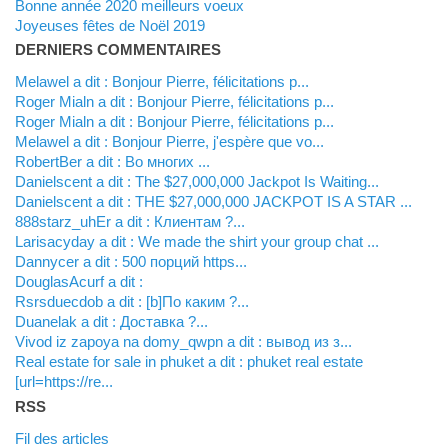
Bonne année 2020 meilleurs voeux
Joyeuses fêtes de Noël 2019
DERNIERS COMMENTAIRES
Melawel a dit : Bonjour Pierre, félicitations p...
Roger Mialn a dit : Bonjour Pierre, félicitations p...
Roger Mialn a dit : Bonjour Pierre, félicitations p...
Melawel a dit : Bonjour Pierre, j'espère que vo...
RobertBer a dit : Во многих ...
Danielscent a dit : The $27,000,000 Jackpot Is Waiting...
Danielscent a dit : THE $27,000,000 JACKPOT IS A STAR ...
888starz_uhEr a dit : Клиентам ?...
Larisacyday a dit : We made the shirt your group chat ...
Dannycer a dit : 500 порций https...
DouglasAcurf a dit :
Rsrsduecdob a dit : [b]По каким ?...
Duanelak a dit : Доставка ?...
vivod iz zapoya na domy_qwpn a dit : вывод из з...
real estate for sale in phuket a dit : phuket real estate
[url=https://re...
RSS
Fil des articles