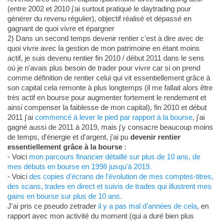
(entre 2002 et 2010 j'ai surtout pratiqué le daytrading pour
générer du revenu régulier), objectif réalisé et dépassé en
gagnant de quoi vivre et épargner
2) Dans un second temps devenir rentier c'est à dire avec de
quoi vivre avec la gestion de mon patrimoine en étant moins
actif, je suis devenu rentier fin 2010 / début 2011 dans le sens
où je n'avais plus besoin de trader pour vivre car si on prend
comme définition de rentier celui qui vit essentiellement grâce à
son capital cela remonte à plus longtemps (il me fallait alors être
très actif en bourse pour augmenter fortement le rendement et
ainsi compenser la faiblesse de mon capital), fin 2010 et début
2011 j'ai
commencé à lever le pied par rapport à la bourse
, j'ai
gagné aussi de 2011 à 2019, mais j'y consacre beaucoup moins
de temps, d'énergie et d'argent, j'ai pu
devenir rentier
essentiellement grâce à la bourse
:
- Voici
mon parcours financier détaillé sur plus de 10 ans, de
mes débuts en bourse en 1998 jusqu'à 2019.
- Voici
des copies d'écrans de l'évolution de mes comptes-titres,
des scans, trades en direct et suivis de trades qui illustrent mes
gains en bourse sur plus de 10 ans.
J'ai pris ce pseudo zetrader
il y a pas mal d'années de cela
, en
rapport avec mon activité du moment (qui a duré bien plus