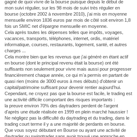
gagné de quoi vivre de la bourse puisque depuis le début de
mon suivi régulier, sur les 98 mois de suivi très régulier en
bourse (octobre 2002 à novembre 2010), j'ai mis en moyenne
mensuelle environ 1836 euros par mois de côté soit environ 1,8
fois un SMIC net d'épargne mensuelle en moyenne.
Cela après toutes les dépenses telles que impôts, voyages,
vacances, transports, téléphones, internet, ordis, matériel
informatique, courses, restaurants, logement, santé, et autres
charges ...
Cela montre bien que les revenus que j'ai généré en étant actif
en bourse (dont le principal revenu était la bourse) ont été
suffisants non seulement pour vivre mais aussi pour progresser
financièrement chaque année, ce qui m'a permis en partant de
quasi rien (moins de 3000 euros à mes débuts) d'obtenir un
capital/patrimoine suffisant pour devenir rentier aujourd'hui.
Cependant, ne croyez pas que la bourse est facile, le trading est
une activité difficile comportant des risques importants :
la preuve environ 70% des daytraders perdent de l'argent
d'après une étude réalisée en 1999 en plein marché haussier !
Ne négligez pas la difficulté du daytrading et du trading, dans le
trading court terme il y a une majorité de perdants en bourse.
Que vous soyez débutant en Bourse ou ayant une activité de
daytrader ou swingtrader sans avoir trouvé une approche en