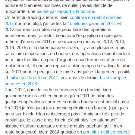
bourse et 9 années positives de suite, j'avais décidé de
m'accorder une
pause par rapport à la bourse
.
Un arrêt du trading à temps plein
confirmé en début d'année
2011
sur mon blog, j'ai certes fait
quelques gains en 2011
et
2012 sur mes comptes où je peux faire des opérations
boursières mais j'ai réduit beaucoup l'exposition (à quelques
milliers d'euros en 2011, et de moins en moins en 2012, 2013,
2014, 2015) et la durée passée à cela, il y a eu plusieurs mois
sans faire d'opérations en bourse, ces opérations étaient surtout
pour faire fructifier un peu d'argent à court terme en attente de
replacement, et non une reprise à plein temps du trading, le bilan
sur 2011 pour le peu qui a été misé / risqué est largement positif
cf.
bilan du 18 octobre 2011
, voir aussi le dernier
bilan comptes
bourses en 2014
Pour 2012, dans le cadre de mon arrêt du trading, bien
qu'encore moins actif en bourse qu'en 2011, le bilan des
quelques opérations sur mes comptes bourses est positif aussi.
En 2013 je n'ai quasi fait aucune opération en bourse (quelques
unes sur binck, bilan globalement positif mais sur très peu de
capital que je laisse chez binck, c'était plus "en attendant"
histoire d'utiliser quelques ordres gratuits, sachant qu'il m'en
reste beaucoup), idem 2014 quoique
un peu plus actif en bourse