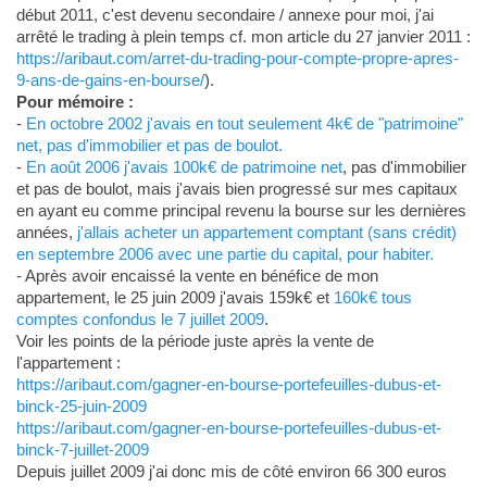
début 2011, c'est devenu secondaire / annexe pour moi, j'ai
arrêté le trading à plein temps cf. mon article du 27 janvier 2011 :
https://aribaut.com/arret-du-trading-pour-compte-propre-apres-
9-ans-de-gains-en-bourse/
).
Pour mémoire :
-
En octobre 2002 j'avais en tout seulement 4k€ de "patrimoine"
net, pas d'immobilier et pas de boulot.
-
En août 2006 j'avais 100k€ de patrimoine net
, pas d'immobilier
et pas de boulot, mais j'avais bien progressé sur mes capitaux
en ayant eu comme principal revenu la bourse sur les dernières
années,
j'allais acheter un appartement comptant (sans crédit)
en septembre 2006 avec une partie du capital, pour habiter.
- Après avoir encaissé la vente en bénéfice de mon
appartement, le 25 juin 2009 j'avais 159k€ et
160k€ tous
comptes confondus le 7 juillet 2009
.
Voir les points de la période juste après la vente de
l'appartement :
https://aribaut.com/gagner-en-bourse-portefeuilles-dubus-et-
binck-25-juin-2009
https://aribaut.com/gagner-en-bourse-portefeuilles-dubus-et-
binck-7-juillet-2009
Depuis juillet 2009 j'ai donc mis de côté environ 66 300 euros