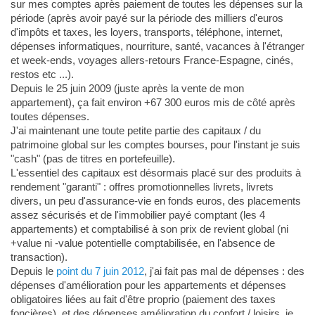
sur mes comptes après paiement de toutes les dépenses sur la
période (après avoir payé sur la période des milliers d'euros
d'impôts et taxes, les loyers, transports, téléphone, internet,
dépenses informatiques, nourriture, santé, vacances à l'étranger
et week-ends, voyages allers-retours France-Espagne, cinés,
restos etc ...).
Depuis le 25 juin 2009 (juste après la vente de mon
appartement), ça fait environ +67 300 euros mis de côté après
toutes dépenses.
J'ai maintenant une toute petite partie des capitaux / du
patrimoine global sur les comptes bourses, pour l'instant je suis
"cash" (pas de titres en portefeuille).
L'essentiel des capitaux est désormais placé sur des produits à
rendement "garanti" : offres promotionnelles livrets, livrets
divers, un peu d'assurance-vie en fonds euros, des placements
assez sécurisés et de l'immobilier payé comptant (les 4
appartements) et comptabilisé à son prix de revient global (ni
+value ni -value potentielle comptabilisée, en l'absence de
transaction).
Depuis le
point du 7 juin 2012
, j'ai fait pas mal de dépenses : des
dépenses d'amélioration pour les appartements et dépenses
obligatoires liées au fait d'être proprio (paiement des taxes
foncières), et des dépenses amélioration du confort / loisirs, je