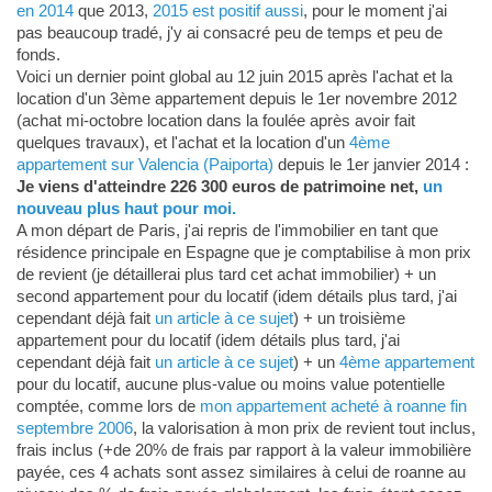
en 2014
que 2013,
2015 est positif aussi
, pour le moment j'ai
pas beaucoup tradé, j'y ai consacré peu de temps et peu de
fonds.
Voici un dernier point global au 12 juin 2015 après l'achat et la
location d'un 3ème appartement depuis le 1er novembre 2012
(achat mi-octobre location dans la foulée après avoir fait
quelques travaux), et l'achat et la location d'un
4ème
appartement sur Valencia (Paiporta)
depuis le 1er janvier 2014 :
Je viens d'atteindre 226 300 euros de patrimoine net,
un
nouveau plus haut pour moi.
A mon départ de Paris, j'ai repris de l'immobilier en tant que
résidence principale en Espagne que je comptabilise à mon prix
de revient (je détaillerai plus tard cet achat immobilier) + un
second appartement pour du locatif (idem détails plus tard, j'ai
cependant déjà fait
un article à ce sujet
) + un troisième
appartement pour du locatif (idem détails plus tard, j'ai
cependant déjà fait
un article à ce sujet
) + un
4ème appartement
pour du locatif, aucune plus-value ou moins value potentielle
comptée, comme lors de
mon appartement acheté à roanne fin
septembre 2006
, la valorisation à mon prix de revient tout inclus,
frais inclus (+de 20% de frais par rapport à la valeur immobilière
payée, ces 4 achats sont assez similaires à celui de roanne au