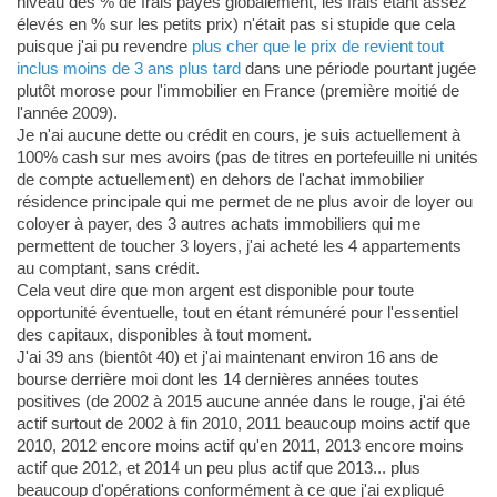
niveau des % de frais payés globalement, les frais étant assez
élevés en % sur les petits prix) n'était pas si stupide que cela
puisque j'ai pu revendre
plus cher que le prix de revient tout
inclus moins de 3 ans plus tard
dans une période pourtant jugée
plutôt morose pour l'immobilier en France (première moitié de
l'année 2009).
Je n'ai aucune dette ou crédit en cours, je suis actuellement à
100% cash sur mes avoirs (pas de titres en portefeuille ni unités
de compte actuellement) en dehors de l'achat immobilier
résidence principale qui me permet de ne plus avoir de loyer ou
coloyer à payer, des 3 autres achats immobiliers qui me
permettent de toucher 3 loyers, j'ai acheté les 4 appartements
au comptant, sans crédit.
Cela veut dire que mon argent est disponible pour toute
opportunité éventuelle, tout en étant rémunéré pour l'essentiel
des capitaux, disponibles à tout moment.
J'ai 39 ans (bientôt 40) et j'ai maintenant environ 16 ans de
bourse derrière moi dont les 14 dernières années toutes
positives (de 2002 à 2015 aucune année dans le rouge, j'ai été
actif surtout de 2002 à fin 2010, 2011 beaucoup moins actif que
2010, 2012 encore moins actif qu'en 2011, 2013 encore moins
actif que 2012, et 2014 un peu plus actif que 2013... plus
beaucoup d'opérations conformément à ce que j'ai expliqué