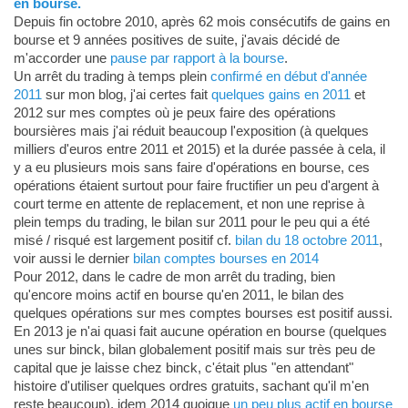
en bourse.
Depuis fin octobre 2010, après 62 mois consécutifs de gains en
bourse et 9 années positives de suite, j'avais décidé de
m'accorder une
pause par rapport à la bourse
.
Un arrêt du trading à temps plein
confirmé en début d'année
2011
sur mon blog, j'ai certes fait
quelques gains en 2011
et
2012 sur mes comptes où je peux faire des opérations
boursières mais j'ai réduit beaucoup l'exposition (à quelques
milliers d'euros entre 2011 et 2015) et la durée passée à cela, il
y a eu plusieurs mois sans faire d'opérations en bourse, ces
opérations étaient surtout pour faire fructifier un peu d'argent à
court terme en attente de replacement, et non une reprise à
plein temps du trading, le bilan sur 2011 pour le peu qui a été
misé / risqué est largement positif cf.
bilan du 18 octobre 2011
,
voir aussi le dernier
bilan comptes bourses en 2014
Pour 2012, dans le cadre de mon arrêt du trading, bien
qu'encore moins actif en bourse qu'en 2011, le bilan des
quelques opérations sur mes comptes bourses est positif aussi.
En 2013 je n'ai quasi fait aucune opération en bourse (quelques
unes sur binck, bilan globalement positif mais sur très peu de
capital que je laisse chez binck, c'était plus "en attendant"
histoire d'utiliser quelques ordres gratuits, sachant qu'il m'en
reste beaucoup), idem 2014 quoique
un peu plus actif en bourse