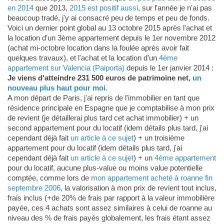
en 2014
que 2013,
2015 est positif aussi
, sur l'année je n'ai pas
beaucoup tradé, j'y ai consacré peu de temps et peu de fonds.
Voici un dernier point global au 13 octobre 2015 après l'achat et
la location d'un 3ème appartement depuis le 1er novembre 2012
(achat mi-octobre location dans la foulée après avoir fait
quelques travaux), et l'achat et la location d'un
4ème
appartement sur Valencia (Paiporta)
depuis le 1er janvier 2014 :
Je viens d'atteindre 231 500 euros de patrimoine net,
un
nouveau plus haut pour moi.
A mon départ de Paris, j'ai repris de l'immobilier en tant que
résidence principale en Espagne que je comptabilise à mon prix
de revient (je détaillerai plus tard cet achat immobilier) + un
second appartement pour du locatif (idem détails plus tard, j'ai
cependant déjà fait
un article à ce sujet
) + un troisième
appartement pour du locatif (idem détails plus tard, j'ai
cependant déjà fait
un article à ce sujet
) + un
4ème appartement
pour du locatif, aucune plus-value ou moins value potentielle
comptée, comme lors de
mon appartement acheté à roanne fin
septembre 2006
, la valorisation à mon prix de revient tout inclus,
frais inclus (+de 20% de frais par rapport à la valeur immobilière
payée, ces 4 achats sont assez similaires à celui de roanne au
niveau des % de frais payés globalement, les frais étant assez