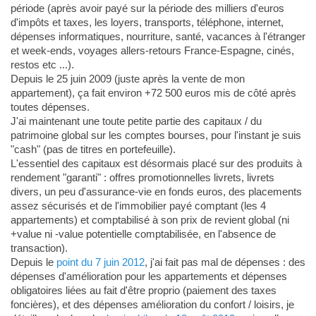
période (après avoir payé sur la période des milliers d'euros
d'impôts et taxes, les loyers, transports, téléphone, internet,
dépenses informatiques, nourriture, santé, vacances à l'étranger
et week-ends, voyages allers-retours France-Espagne, cinés,
restos etc ...).
Depuis le 25 juin 2009 (juste après la vente de mon
appartement), ça fait environ +72 500 euros mis de côté après
toutes dépenses.
J'ai maintenant une toute petite partie des capitaux / du
patrimoine global sur les comptes bourses, pour l'instant je suis
"cash" (pas de titres en portefeuille).
L'essentiel des capitaux est désormais placé sur des produits à
rendement "garanti" : offres promotionnelles livrets, livrets
divers, un peu d'assurance-vie en fonds euros, des placements
assez sécurisés et de l'immobilier payé comptant (les 4
appartements) et comptabilisé à son prix de revient global (ni
+value ni -value potentielle comptabilisée, en l'absence de
transaction).
Depuis le
point du 7 juin 2012
, j'ai fait pas mal de dépenses : des
dépenses d'amélioration pour les appartements et dépenses
obligatoires liées au fait d'être proprio (paiement des taxes
foncières), et des dépenses amélioration du confort / loisirs, je