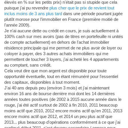
élevés en % sur les petits prix) n'était pas si stupide que cela
puisque j'ai pu revendre
plus cher que le prix de revient tout
inclus moins de 3 ans plus tard
dans une période pourtant jugée
plutôt morose pour l'immobilier en France (première moitié de
l'année 2009).
Je n'ai aucune dette ou crédit en cours, je suis actuellement à
100% cash sur mes avoirs (pas de titres en portefeuille ni unités
de compte actuellement) en dehors de l'achat immobilier
résidence principale qui me permet de ne plus avoir de loyer ou
coloyer à payer, des 3 autres achats immobiliers qui me
permettent de toucher 3 loyers, j'ai acheté les 4 appartements
au comptant, sans crédit.
Cela veut dire que mon argent est disponible pour toute
opportunité éventuelle, tout en étant rémunéré pour l'essentiel
des capitaux, disponibles à tout moment.
J'ai 40 ans depuis peu (environ 3 mois) et j'ai maintenant
environ 16 ans de bourse derrière moi dont les 14 dernières
années toutes positives (de 2002 à 2015 aucune année dans le
rouge, j'ai été actif surtout de 2002 à fin 2010, 2011 beaucoup
moins actif que 2010, 2012 encore moins actif qu'en 2011, 2013
encore moins actif que 2012, et 2014 un peu plus actif que
2013... plus beaucoup d'opérations conformément à ce que j'ai
expliqué début 2011, c'est devenu secondaire / annexe pour