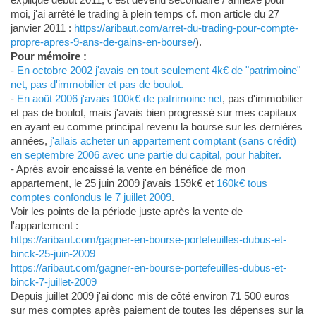
moi, j'ai arrêté le trading à plein temps cf. mon article du 27
janvier 2011 :
https://aribaut.com/arret-du-trading-pour-compte-
propre-apres-9-ans-de-gains-en-bourse/
).
Pour mémoire :
-
En octobre 2002 j'avais en tout seulement 4k€ de "patrimoine"
net, pas d'immobilier et pas de boulot.
-
En août 2006 j'avais 100k€ de patrimoine net
, pas d'immobilier
et pas de boulot, mais j'avais bien progressé sur mes capitaux
en ayant eu comme principal revenu la bourse sur les dernières
années,
j'allais acheter un appartement comptant (sans crédit)
en septembre 2006 avec une partie du capital, pour habiter.
- Après avoir encaissé la vente en bénéfice de mon
appartement, le 25 juin 2009 j'avais 159k€ et
160k€ tous
comptes confondus le 7 juillet 2009
.
Voir les points de la période juste après la vente de
l'appartement :
https://aribaut.com/gagner-en-bourse-portefeuilles-dubus-et-
binck-25-juin-2009
https://aribaut.com/gagner-en-bourse-portefeuilles-dubus-et-
binck-7-juillet-2009
Depuis juillet 2009 j'ai donc mis de côté environ 71 500 euros
sur mes comptes après paiement de toutes les dépenses sur la