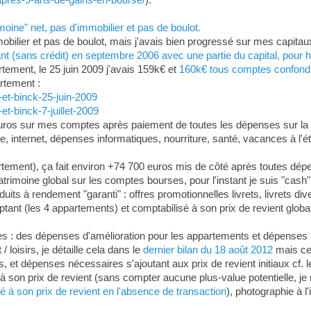
oine" net, pas d'immobilier et pas de boulot.
mobilier et pas de boulot, mais j'avais bien progressé sur mes capita
nt (sans crédit) en septembre 2006 avec une partie du capital, pour h
tement, le 25 juin 2009 j'avais 159k€ et
160k€ tous comptes confondus
artement :
-et-binck-25-juin-2009
et-binck-7-juillet-2009
 euros sur mes comptes après paiement de toutes les dépenses sur la p
one, internet, dépenses informatiques, nourriture, santé, vacances à l
rtement), ça fait environ +74 700 euros mis de côté après toutes dép
atrimoine global sur les comptes bourses, pour l'instant je suis "cash" (
uits à rendement "garanti" : offres promotionnelles livrets, livrets d
nt (les 4 appartements) et comptabilisé à son prix de revient global (
ses : des dépenses d'amélioration pour les appartements et dépenses ob
 loisirs, je détaille cela dans le
dernier bilan du 18 août 2012
mais cel
 et dépenses nécessaires s'ajoutant aux prix de revient initiaux cf. 
son prix de revient (sans compter aucune plus-value potentielle, je 
 à son prix de revient en l'absence de transaction
), photographie à l