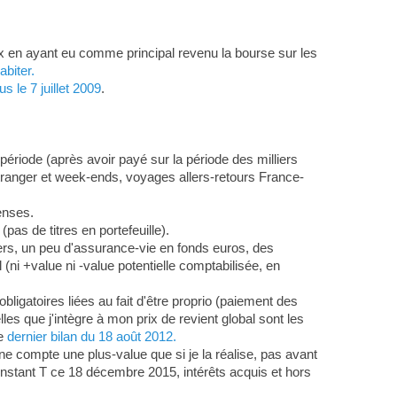
ux en ayant eu comme principal revenu la bourse sur les
abiter.
 le 7 juillet 2009
.
ériode (après avoir payé sur la période des milliers
'étranger et week-ends, voyages allers-retours France-
enses.
pas de titres en portefeuille).
ivers, un peu d'assurance-vie en fonds euros, des
ni +value ni -value potentielle comptabilisée, en
ligatoires liées au fait d'être proprio (paiement des
les que j'intègre à mon prix de revient global sont les
le
dernier bilan du 18 août 2012.
ne compte une plus-value que si je la réalise, pas avant
'instant T ce 18 décembre 2015, intérêts acquis et hors