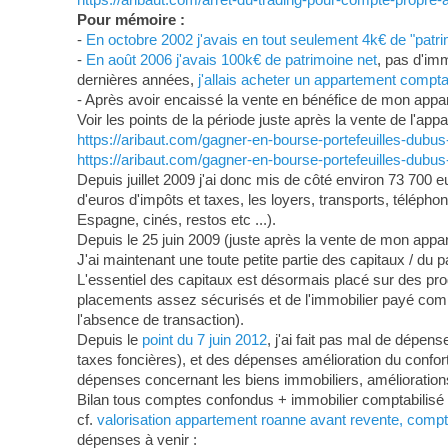
Pour mémoire :
-
En octobre 2002 j'avais en tout seulement 4k€ de "patrim
-
En août 2006 j'avais 100k€ de patrimoine net
, pas d'im
dernières années,
j'allais acheter un appartement compta
- Après avoir encaissé la vente en bénéfice de mon appar
Voir les points de la période juste après la vente de l'app
https://aribaut.com/gagner-en-bourse-portefeuilles-dubus
https://aribaut.com/gagner-en-bourse-portefeuilles-dubus-
Depuis juillet 2009 j'ai donc mis de côté environ 73 700
d'euros d'impôts et taxes, les loyers, transports, téléph
Espagne, cinés, restos etc ...).
Depuis le 25 juin 2009 (juste après la vente de mon appa
J'ai maintenant une toute petite partie des capitaux / du p
L'essentiel des capitaux est désormais placé sur des prod
placements assez sécurisés et de l'immobilier payé compta
l'absence de transaction).
Depuis le
point du 7 juin 2012
, j'ai fait pas mal de dépen
taxes foncières), et des dépenses amélioration du confort /
dépenses concernant les biens immobiliers, améliorations,
Bilan tous comptes confondus + immobilier comptabilisé à 
cf.
valorisation appartement roanne avant revente, compté
dépenses à venir :