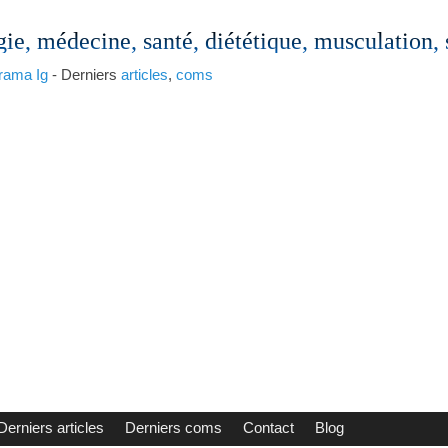
gie, médecine, santé, diététique, musculation,
rama
Ig
- Derniers
articles
,
coms
Derniers articles
Derniers coms
Contact
Blog