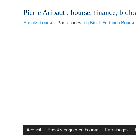
Pierre Aribaut
: bourse, finance, biolo
Ebooks bourse
- Parrainages
Ing
Binck
Fortuneo
Bourso
Accueil
Ebooks gagner en bourse
Parrainages