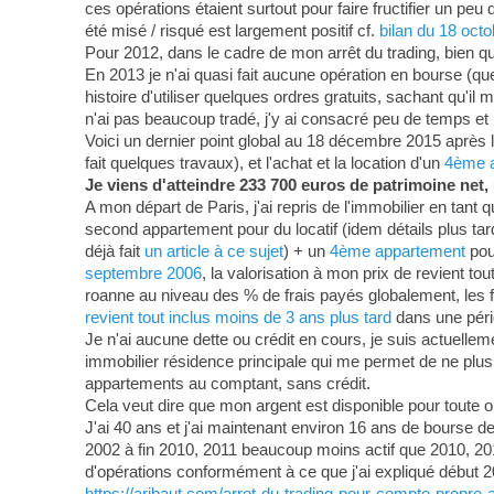
ces opérations étaient surtout pour faire fructifier un peu
été misé / risqué est largement positif cf.
bilan du 18 oct
Pour 2012, dans le cadre de mon arrêt du trading, bien q
En 2013 je n'ai quasi fait aucune opération en bourse (que
histoire d'utiliser quelques ordres gratuits, sachant qu'
n'ai pas beaucoup tradé, j'y ai consacré peu de temps et
Voici un dernier point global au 18 décembre 2015 après 
fait quelques travaux), et l'achat et la location d'un
4ème a
Je viens d'atteindre 233 700 euros de patrimoine net,
A mon départ de Paris, j'ai repris de l'immobilier en tant 
second appartement pour du locatif (idem détails plus tard
déjà fait
un article à ce sujet
) + un
4ème appartement
pou
septembre 2006
, la valorisation à mon prix de revient to
roanne au niveau des % de frais payés globalement, les fra
revient tout inclus moins de 3 ans plus tard
dans une pério
Je n'ai aucune dette ou crédit en cours, je suis actuelle
immobilier résidence principale qui me permet de ne plus 
appartements au comptant, sans crédit.
Cela veut dire que mon argent est disponible pour toute o
J'ai 40 ans et j'ai maintenant environ 16 ans de bourse d
2002 à fin 2010, 2011 beaucoup moins actif que 2010, 201
d'opérations conformément à ce que j'ai expliqué début 201
https://aribaut.com/arret-du-trading-pour-compte-propre