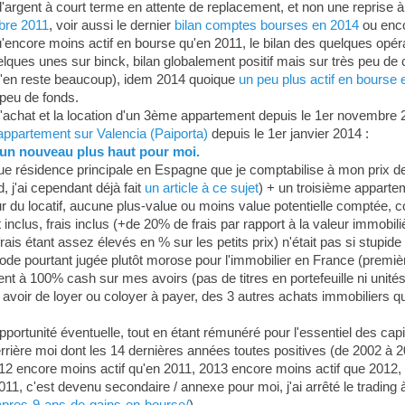
 d'argent à court terme en attente de replacement, et non une reprise à
obre 2011
, voir aussi le dernier
bilan comptes bourses en 2014
ou enc
u'encore moins actif en bourse qu'en 2011, le bilan des quelques opér
lques unes sur binck, bilan globalement positif mais sur très peu de ca
il m'en reste beaucoup), idem 2014 quoique
un peu plus actif en bourse
 peu de fonds.
l'achat et la location d'un 3ème appartement depuis le 1er novembre 2
ppartement sur Valencia (Paiporta)
depuis le 1er janvier 2014 :
un nouveau plus haut pour moi.
que résidence principale en Espagne que je comptabilise à mon prix de r
, j'ai cependant déjà fait
un article à ce sujet
) + un troisième appartem
r du locatif, aucune plus-value ou moins value potentielle comptée,
ut inclus, frais inclus (+de 20% de frais par rapport à la valeur immobi
is étant assez élevés en % sur les petits prix) n'était pas si stupide
de pourtant jugée plutôt morose pour l'immobilier en France (premièr
ment à 100% cash sur mes avoirs (pas de titres en portefeuille ni unit
avoir de loyer ou coloyer à payer, des 3 autres achats immobiliers qu
pportunité éventuelle, tout en étant rémunéré pour l'essentiel des cap
errière moi dont les 14 dernières années toutes positives (de 2002 à 2
2 encore moins actif qu'en 2011, 2013 encore moins actif que 2012, 
1, c'est devenu secondaire / annexe pour moi, j'ai arrêté le trading à
-apres-9-ans-de-gains-en-bourse/
).