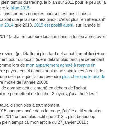
 plein temps du trading, le bilan sur 2011 pour le peu qui a
ore le
bilan 2015
.
ations sur mes comptes bourses est positif aussi.
pital que je laisse chez binck, c'était plus "en attendant"
 en 2014
que 2013,
2015 est positif aussi
, sur l'année je
012 (achat mi-octobre location dans la foulée après avoir
evient (je détaillerai plus tard cet achat immobilier) + un
ent pour du locatif (idem détails plus tard, j'ai cependant
 comme lors de
mon appartement acheté à roanne fin
lière payée, ces 4 achats sont assez similaires à celui de
 que cela puisque j'ai pu revendre
plus cher que le prix de
e moitié de l'année 2009).
és de compte actuellement) en dehors de l'achat
i me permettent de toucher 3 loyers, j'ai acheté les 4
itaux, disponibles à tout moment.
015 aucune année dans le rouge, j'ai été actif surtout de
et 2014 un peu plus actif que 2013... plus beaucoup
 plein temps cf. mon article du 27 janvier 2011 :