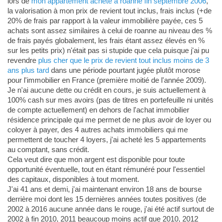
lors de
mon appartement acheté à roanne fin septembre 2006
,
la valorisation à mon prix de revient tout inclus, frais inclus (+de
20% de frais par rapport à la valeur immobilière payée, ces 5
achats sont assez similaires à celui de roanne au niveau des %
de frais payés globalement, les frais étant assez élevés en %
sur les petits prix) n'était pas si stupide que cela puisque j'ai pu
revendre
plus cher que le prix de revient tout inclus moins de 3
ans plus tard
dans une période pourtant jugée plutôt morose
pour l'immobilier en France (première moitié de l'année 2009).
Je n'ai aucune dette ou crédit en cours, je suis actuellement à
100% cash sur mes avoirs (pas de titres en portefeuille ni unités
de compte actuellement) en dehors de l'achat immobilier
résidence principale qui me permet de ne plus avoir de loyer ou
coloyer à payer, des 4 autres achats immobiliers qui me
permettent de toucher 4 loyers, j'ai acheté les 5 appartements
au comptant, sans crédit.
Cela veut dire que mon argent est disponible pour toute
opportunité éventuelle, tout en étant rémunéré pour l'essentiel
des capitaux, disponibles à tout moment.
J'ai 41 ans et demi, j'ai maintenant environ 18 ans de bourse
derrière moi dont les 15 dernières années toutes positives (de
2002 à 2016 aucune année dans le rouge, j'ai été actif surtout de
2002 à fin 2010, 2011 beaucoup moins actif que 2010, 2012