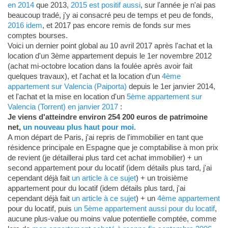
en 2014
que 2013,
2015 est positif aussi
, sur l'année je n'ai pas
beaucoup tradé, j'y ai consacré peu de temps et peu de fonds,
2016 idem
, et 2017 pas encore remis de fonds sur mes
comptes bourses.
Voici un dernier point global au 10 avril 2017 après l'achat et la
location d'un 3ème appartement depuis le 1er novembre 2012
(achat mi-octobre location dans la foulée après avoir fait
quelques travaux), et l'achat et la location d'un
4ème
appartement sur Valencia (Paiporta)
depuis le 1er janvier 2014,
et l'achat et la mise en location d'un
5ème appartement sur
Valencia (Torrent) en janvier 2017
:
Je viens d'atteindre environ 254 200 euros de patrimoine
net,
un nouveau plus haut pour moi.
A mon départ de Paris, j'ai repris de l'immobilier en tant que
résidence principale en Espagne que je comptabilise à mon prix
de revient (je détaillerai plus tard cet achat immobilier) + un
second appartement pour du locatif (idem détails plus tard, j'ai
cependant déjà fait
un article à ce sujet
) + un troisième
appartement pour du locatif (idem détails plus tard, j'ai
cependant déjà fait
un article à ce sujet
) + un
4ème appartement
pour du locatif, puis
un 5ème appartement aussi pour du locatif
,
aucune plus-value ou moins value potentielle comptée, comme