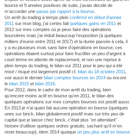
bourse et 9 années positives de suite, j'avais décidé de
m'accorder une
pause par rapport à la bourse
.
Un arrêt du trading à temps plein
confirmé en début d'année
2011
sur mon blog, j'ai certes fait
quelques gains en 2011
et
2012 sur mes comptes où je peux faire des opérations
boursières mais j'ai réduit beaucoup l'exposition (à quelques
milliers d'euros entre 2011 et 2017) et la durée passée à cela, il
y a eu plusieurs mois sans faire d'opérations en bourse, ces
opérations étaient surtout pour faire fructifier un peu d'argent à
court terme en attente de replacement, et non une reprise à
plein temps du trading, le bilan sur 2011 pour le peu qui a été
misé / risqué est largement positif cf.
bilan du 18 octobre 2011
,
voir aussi le dernier
bilan comptes bourses en 2014
ou encore
le
bilan 2015
et
bilan 2016.
Pour 2012, dans le cadre de mon arrêt du trading, bien
qu'encore moins actif en bourse qu'en 2011, le bilan des
quelques opérations sur mes comptes bourses est positif aussi.
En 2013 je n'ai quasi fait aucune opération en bourse (quelques
unes sur binck, bilan globalement positif mais sur très peu de
capital que je laisse chez binck, c'était plus "en attendant"
histoire d'utiliser quelques ordres gratuits, sachant qu'il m'en
reste beaucoup), idem 2014 quoique
un peu plus actif en bourse