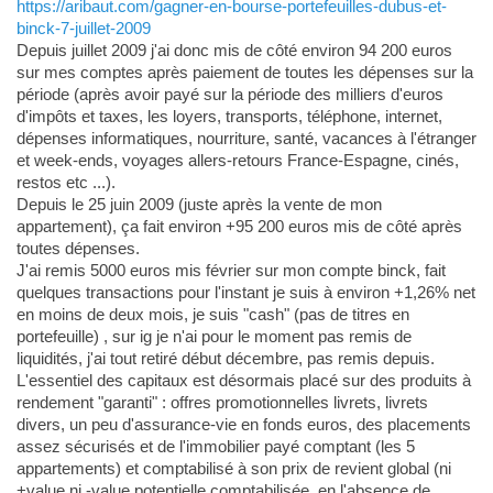
https://aribaut.com/gagner-en-bourse-portefeuilles-dubus-et-
binck-7-juillet-2009
Depuis juillet 2009 j'ai donc mis de côté environ 94 200 euros
sur mes comptes après paiement de toutes les dépenses sur la
période (après avoir payé sur la période des milliers d'euros
d'impôts et taxes, les loyers, transports, téléphone, internet,
dépenses informatiques, nourriture, santé, vacances à l'étranger
et week-ends, voyages allers-retours France-Espagne, cinés,
restos etc ...).
Depuis le 25 juin 2009 (juste après la vente de mon
appartement), ça fait environ +95 200 euros mis de côté après
toutes dépenses.
J'ai remis 5000 euros mis février sur mon compte binck, fait
quelques transactions pour l'instant je suis à environ +1,26% net
en moins de deux mois, je suis "cash" (pas de titres en
portefeuille) , sur ig je n'ai pour le moment pas remis de
liquidités, j'ai tout retiré début décembre, pas remis depuis.
L'essentiel des capitaux est désormais placé sur des produits à
rendement "garanti" : offres promotionnelles livrets, livrets
divers, un peu d'assurance-vie en fonds euros, des placements
assez sécurisés et de l'immobilier payé comptant (les 5
appartements) et comptabilisé à son prix de revient global (ni
+value ni -value potentielle comptabilisée, en l'absence de